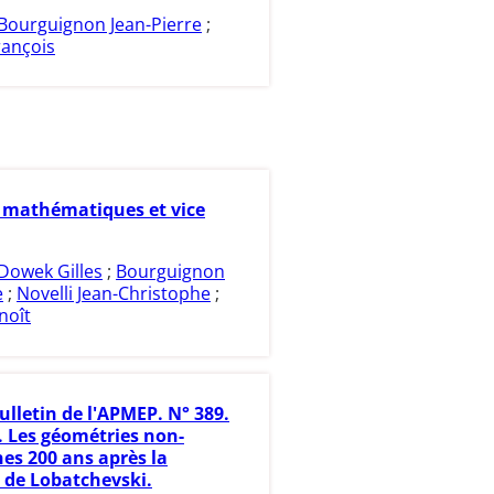
Bourguignon Jean-Pierre
;
rançois
 mathématiques et vice
Dowek Gilles
;
Bourguignon
e
;
Novelli Jean-Christophe
;
noît
ulletin de l'APMEP. N° 389.
. Les géométries non-
es 200 ans après la
 de Lobatchevski.