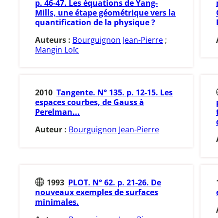
p. 46-47. Les équations de Yang-
Mills, une étape géométrique vers la
quantification de la physique ?
Auteurs :
Bourguignon Jean-Pierre
;
Mangin Loïc
2010
Tangente. N° 135. p. 12-15. Les
espaces courbes, de Gauss à
Perelman...
Auteur :
Bourguignon Jean-Pierre
1993
PLOT. N° 62. p. 21-26. De
nouveaux exemples de surfaces
minimales.