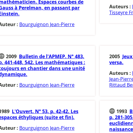
mathématicien. Espaces courbes de
Auteurs :
Gauss à Perelman, en passant par
Tisseyre F
Einstein.
Auteur :
Bourguignon Jean-Pierre
2009
Bulletin de l'APMEP. N° 483.
2005
Jeux
p. 441-448, 542. Les mathématiques :
versa.
toujours en chantier dans une unité
Auteurs :
dynamique.
Jean-Pierr
Auteur :
Bourguignon Jean-Pierre
Rittaud Be
1989
L'Ouvert. N° 53. p. 42-42. Les
1993
B
espaces éthyliques (suite et fin).
p. 281-305
euclidienn
Auteur :
Bourguignon Jean-Pierre
naissance