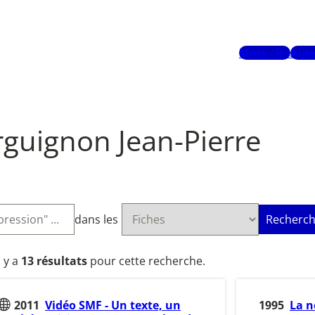
Mots-clés
Aute
guignon Jean-Pierre
dans les
Recherch
l y a
13 résultats
pour cette recherche.
2011
Vidéo SMF - Un texte, un
1995
La n