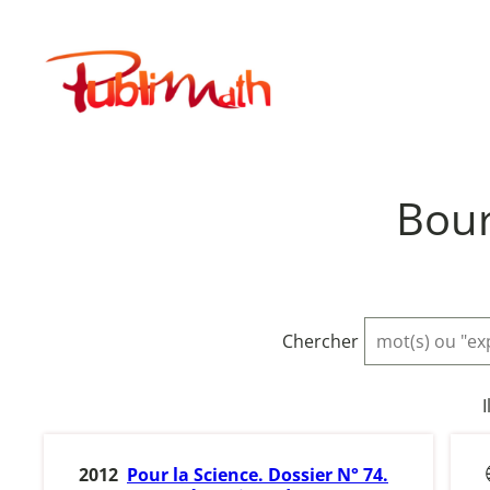
Aller
au
Publimath
contenu
Bour
Chercher
I
2012
Pour la Science. Dossier N° 74.