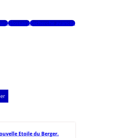
urs
Glossaire
Recherche avancée
er
ouvelle Etoile du Berger.