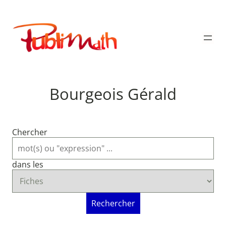
Aller
au
Publimath
contenu
Bourgeois Gérald
Chercher
dans les
Rechercher