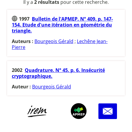
Il y a
2 résultats
pour cette recherche.
1997
Bulletin de l'APMEP. N° 409. p. 147-
154. Etude d'une itération en géométrie du
triangle.
Auteurs :
Bourgeois Gérald
;
Lechêne Jean-
Pierre
2002
Quadrature. N° 45. p. 6. Insécurité
cryptographique.
Auteur :
Bourgeois Gérald