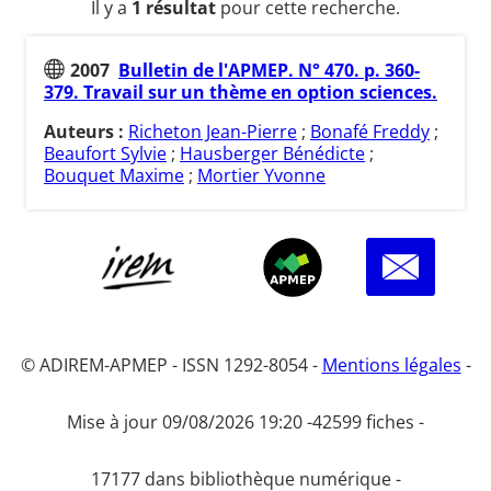
Il y a
1 résultat
pour cette recherche.
2007
Bulletin de l'APMEP. N° 470. p. 360-
379. Travail sur un thème en option sciences.
Auteurs :
Richeton Jean-Pierre
;
Bonafé Freddy
;
Beaufort Sylvie
;
Hausberger Bénédicte
;
Bouquet Maxime
;
Mortier Yvonne
© ADIREM-APMEP - ISSN 1292-8054 -
Mentions légales
-
Mise à jour 09/08/2026 19:20 -
42599 fiches -
17177 dans bibliothèque numérique -