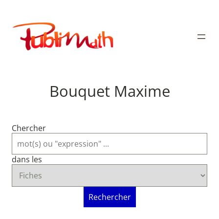
Aller
au
Publimath
contenu
Bouquet Maxime
Chercher
dans les
Rechercher