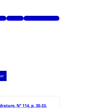
urs
Glossaire
Recherche avancée
er
rature. N° 114. p. 30-33.