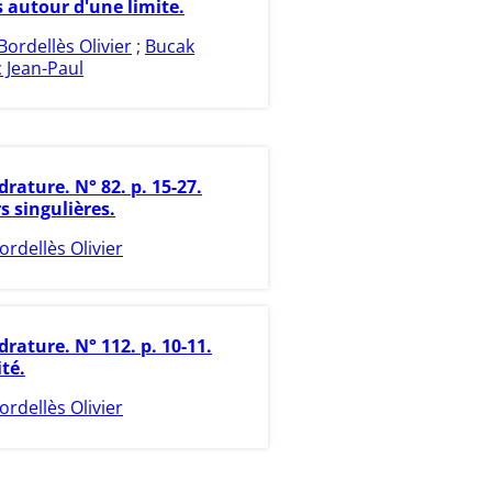
 autour d'une limite.
Bordellès Olivier
;
Bucak
 Jean-Paul
rature. N° 82. p. 15-27.
s singulières.
ordellès Olivier
rature. N° 112. p. 10-11.
ité.
ordellès Olivier