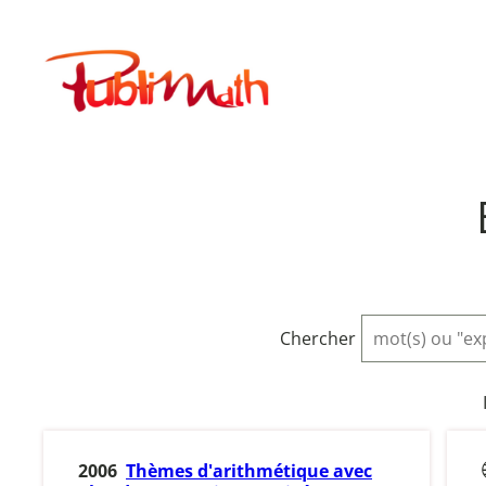
Aller
au
Publimath
contenu
Chercher
2006
Thèmes d'arithmétique avec