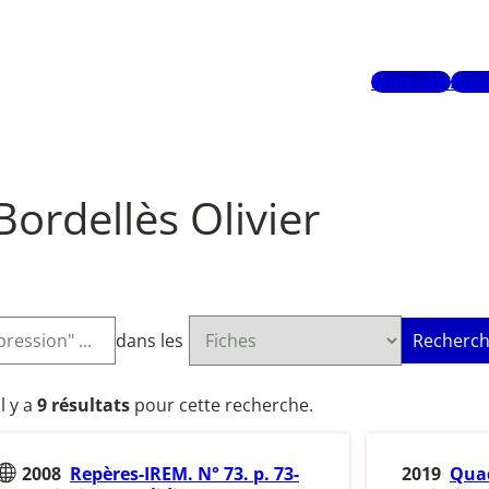
Mots-clés
Aute
Bordellès Olivier
dans les
Recherch
Il y a
9 résultats
pour cette recherche.
2008
Repères-IREM. N° 73. p. 73-
2019
Quad