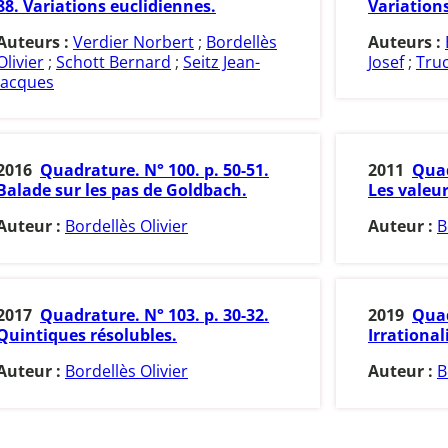
88. Variations euclidiennes.
Variations
Auteurs :
Verdier Norbert
;
Bordellès
Auteurs :
Olivier
;
Schott Bernard
;
Seitz Jean-
Josef
;
Truc
Jacques
2016
Quadrature. N° 100. p. 50-51.
2011
Quad
Balade sur les pas de Goldbach.
Les valeur
Auteur :
Bordellès Olivier
Auteur :
B
2017
Quadrature. N° 103. p. 30-32.
2019
Quad
Quintiques résolubles.
Irrational
Auteur :
Bordellès Olivier
Auteur :
B