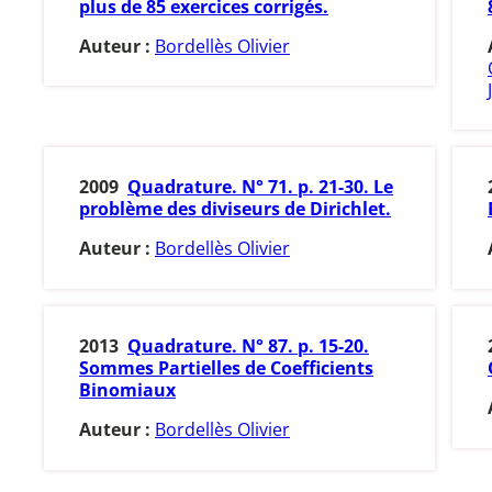
plus de 85 exercices corrigés.
Auteur :
Bordellès Olivier
2009
Quadrature. N° 71. p. 21-30. Le
problème des diviseurs de Dirichlet.
Auteur :
Bordellès Olivier
2013
Quadrature. N° 87. p. 15-20.
Sommes Partielles de Coefficients
Binomiaux
Auteur :
Bordellès Olivier