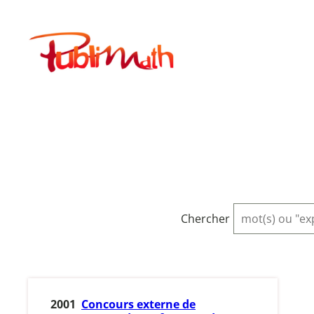
Aller
au
Publimath
contenu
Chercher
2001
Concours externe de