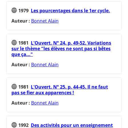
1979
Les pourcentages dans le 1er cycle.
Auteur :
Bonnet Alain
1981
L'Ouvert. N° 24. p. 49-52. Variations
sur le thème "les élèves ne sont pas si bêtes
que ça..."
Auteur :
Bonnet Alain
1981
L'Ouvert. N° 25. p. 44-45. Il ne faut
pas se fier aux apparences !
Auteur :
Bonnet Alain
1992
Des activités pour un enseignement