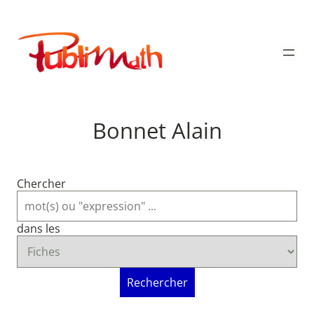
Aller
au
Publimath
contenu
Bonnet Alain
Chercher
dans les
Rechercher