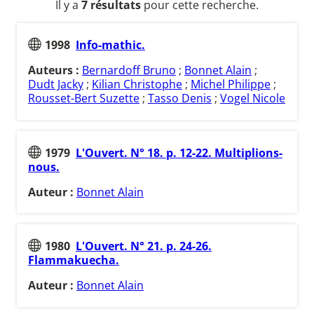
Il y a
7 résultats
pour cette recherche.
1998
Info-mathic.
Auteurs :
Bernardoff Bruno
;
Bonnet Alain
;
Dudt Jacky
;
Kilian Christophe
;
Michel Philippe
;
Rousset-Bert Suzette
;
Tasso Denis
;
Vogel Nicole
1979
L'Ouvert. N° 18. p. 12-22. Multiplions-
nous.
Auteur :
Bonnet Alain
1980
L'Ouvert. N° 21. p. 24-26.
Flammakuecha.
Auteur :
Bonnet Alain