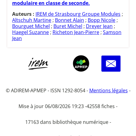
modulaire en classe de seconde.
Auteurs :
IREM de Strasbourg Groupe Modules
;
Altschuh Martine
;
Bonnet Alain
;
Bopp Nicole
;
Bourguet Michel
;
Buret Michel
;
Dreyer Jean
;
Haegel Suzanne
;
Richeton Jean-Pierre
;
Samson
Jean
© ADIREM-APMEP - ISSN 1292-8054 -
Mentions légales
-
Mise à jour 06/08/2026 19:23 -
42558 fiches -
17163 dans bibliothèque numérique -