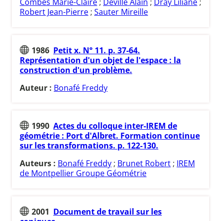
Combes Marie-Claire
;
Deville Alain
;
Dray Liliane
;
Robert Jean-Pierre
;
Sauter Mireille
1986
Petit x. N° 11. p. 37-64.
Représentation d'un objet de l'espace : la
construction d'un problème.
Auteur :
Bonafé Freddy
1990
Actes du colloque inter-IREM de
géométrie : Port d'Albret. Formation continue
sur les transformations. p. 122-130.
Auteurs :
Bonafé Freddy
;
Brunet Robert
;
IREM
de Montpellier Groupe Géométrie
2001
Document de travail sur les