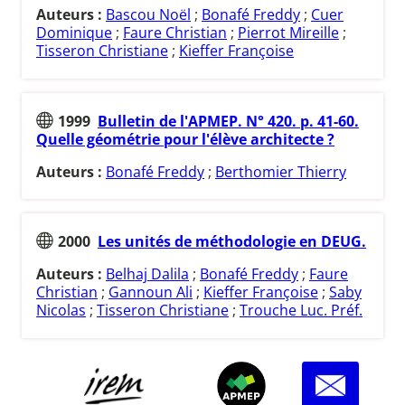
Auteurs :
Bascou Noël
;
Bonafé Freddy
;
Cuer
Dominique
;
Faure Christian
;
Pierrot Mireille
;
Tisseron Christiane
;
Kieffer Françoise
1999
Bulletin de l'APMEP. N° 420. p. 41-60.
Quelle géométrie pour l'élève architecte ?
Auteurs :
Bonafé Freddy
;
Berthomier Thierry
2000
Les unités de méthodologie en DEUG.
Auteurs :
Belhaj Dalila
;
Bonafé Freddy
;
Faure
Christian
;
Gannoun Ali
;
Kieffer Françoise
;
Saby
Nicolas
;
Tisseron Christiane
;
Trouche Luc. Préf.