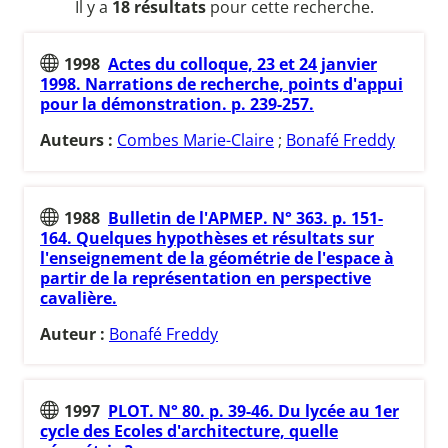
Il y a
18 résultats
pour cette recherche.
1998
Actes du colloque, 23 et 24 janvier
1998. Narrations de recherche, points d'appui
pour la démonstration. p. 239-257.
Auteurs :
Combes Marie-Claire
;
Bonafé Freddy
1988
Bulletin de l'APMEP. N° 363. p. 151-
164. Quelques hypothèses et résultats sur
l'enseignement de la géométrie de l'espace à
partir de la représentation en perspective
cavalière.
Auteur :
Bonafé Freddy
1997
PLOT. N° 80. p. 39-46. Du lycée au 1er
cycle des Ecoles d'architecture, quelle