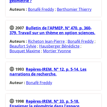
géométrie ?
Auteurs :
Bonafé Freddy
;
Berthomier Thierry
2007
Bulletin de l'APMEP. N° 470. p. 360-
379. Travail sur un thème en option sciences.
Auteurs :
Richeton Jean-Pierre
;
Bonafé Freddy
;
Beaufort Sylvie
;
Hausberger Bénédicte
;
Bouquet Maxime
;
Mortier Yvonne
1993
Repères-IREM. N° 12. p. 5-14. Les
narrations de recherche.
Auteur :
Bonafé Freddy
1998
Repères-IREM. N° 33. p. 5-18.
Enseigner la géométrie dans l'espace.