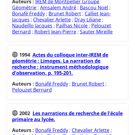
Auteurs :
IREM de Montpellier Groupe
Géométrie
;
Amsalem André
;
Bascou Noël
;
Bonafé Freddy
;
Brunet Robert
;
Calliet Jean-
Jacques
;
Chevalier Arlette
;
Dray Liliane
;
Naudeillo Jacques
;
Pailhas Nicole
;
Pelouzet
Bernard
;
Robert Jean-Pierre
;
Sauter Mireille
1994
Actes du colloque inter-IREM de
géométrie : Limoges. La narration de
recherche : instrument méthodologique
d'observation. p. 195-201.
Auteurs :
Bonafé Freddy
;
Brunet Robert
;
Pelouzet Bernard
2002
Les narrations de recherche de l'école
primaire au lycée.
Auteurs :
Bonafé Freddy
;
Chevalier Arlette
;