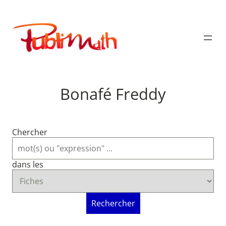
Aller
au
Publimath
contenu
Bonafé Freddy
Chercher
dans les
Rechercher