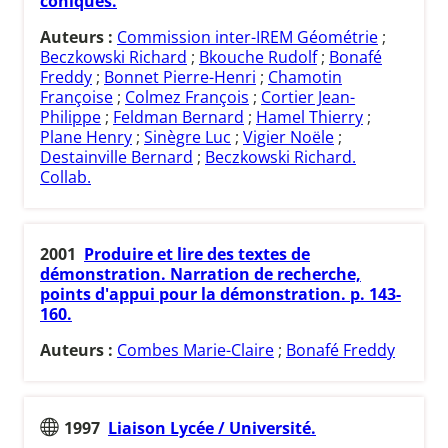
coniques.
Auteurs :
Commission inter-IREM Géométrie
;
Beczkowski Richard
;
Bkouche Rudolf
;
Bonafé
Freddy
;
Bonnet Pierre-Henri
;
Chamotin
Françoise
;
Colmez François
;
Cortier Jean-
Philippe
;
Feldman Bernard
;
Hamel Thierry
;
Plane Henry
;
Sinègre Luc
;
Vigier Noële
;
Destainville Bernard
;
Beczkowski Richard.
Collab.
2001
Produire et lire des textes de
démonstration. Narration de recherche,
points d'appui pour la démonstration. p. 143-
160.
Auteurs :
Combes Marie-Claire
;
Bonafé Freddy
1997
Liaison Lycée / Université.