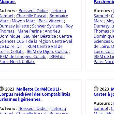
Abaque.
Parchemi
Auteurs :
Boisseuil Didier
;
Leturcq
Auteurs :
Samuel
;
Chareille Pascal
;
Bompaire
Samuel
;
C
Marc
;
Moyon Marc
;
Beck Vincent
;
Marc
;
Moy
Dumasy Juliette
;
Schwer Sylviane
;
Roy
Dumasy Jul
Thomas
;
Mane Perine
;
Andrieu
Thomas
;
Dominique
;
Saulnier Béatrice
;
Centre
Dominiqu
Sciences CCSTI de la région Centre-Val
Sciences C
de Loire. Dir.
;
IREM Centre Val de
de Loire. D
Loire. Collab.
;
IREM de Dijon. Collab.
;
Loire. Coll
IREM de Limoges. Collab.
;
IREM de
IREM de Li
Paris-Nord. Collab.
Paris-Nord
2023
Mallette CorMéCoULi -
2023
M
Corpus médiéval des Comptabilités
Cartes à j
urbaines ligériennes.
Auteurs :
Auteurs :
Boisseuil Didier
;
Leturcq
Samuel
;
C
Samuel
;
Chareille Pascal
;
Bompaire
Marc
;
Moy