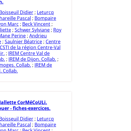
n.
Boisseuil Didier
;
Leturcq
hareille Pascal
;
Bompaire
on Marc
;
Beck Vincent
;
iette
;
Schwer Sylviane
;
Roy
Mane Perine
;
Andrieu
e
;
Saulnier Béatrice
;
Centre
CSTI de la région Centre-Val
ir.
;
IREM Centre Val de
ab.
;
IREM de Dijon. Collab.
;
moges. Collab.
;
IREM de
. Collab.
allette CorMéCoULi.
ouer - fiches-exercices.
Boisseuil Didier
;
Leturcq
hareille Pascal
;
Bompaire
on Marc
;
Beck Vincent
;