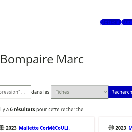
Mots-clés
Aute
Bompaire Marc
dans les
Recherch
Il y a
6 résultats
pour cette recherche.
2023
Mallette CorMéCoULi.
2023
M