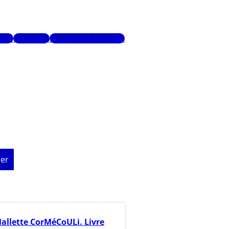
urs
Glossaire
Recherche avancée
er
allette CorMéCoULi. Livre