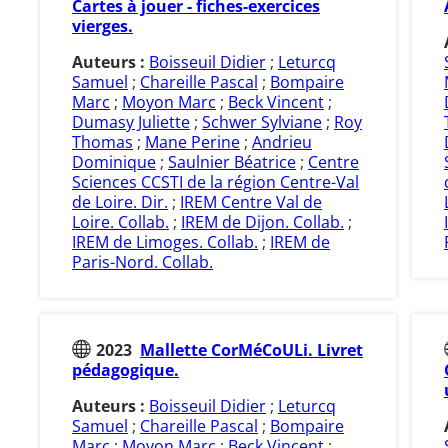
Cartes à jouer - fiches-exercices
vierges.
Auteurs :
Boisseuil Didier
;
Leturcq
Samuel
;
Chareille Pascal
;
Bompaire
Marc
;
Moyon Marc
;
Beck Vincent
;
Dumasy Juliette
;
Schwer Sylviane
;
Roy
Thomas
;
Mane Perine
;
Andrieu
Dominique
;
Saulnier Béatrice
;
Centre
Sciences CCSTI de la région Centre-Val
de Loire. Dir.
;
IREM Centre Val de
Loire. Collab.
;
IREM de Dijon. Collab.
;
IREM de Limoges. Collab.
;
IREM de
Paris-Nord. Collab.
2023
Mallette CorMéCoULi. Livret
pédagogique.
Auteurs :
Boisseuil Didier
;
Leturcq
Samuel
;
Chareille Pascal
;
Bompaire
Marc
;
Moyon Marc
;
Beck Vincent
;