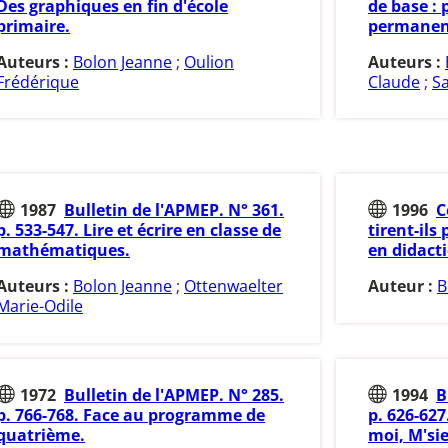
Des graphiques en fin d'école
de base : 
primaire.
permanen
Auteurs :
Bolon Jeanne
;
Oulion
Auteurs :
Frédérique
Claude
;
Sa
1987
Bulletin de l'APMEP. N° 361.
1996
C
p. 533-547. Lire et écrire en classe de
tirent-ils
mathématiques.
en didact
Auteurs :
Bolon Jeanne
;
Ottenwaelter
Auteur :
B
Marie-Odile
1972
Bulletin de l'APMEP. N° 285.
1994
B
p. 766-768. Face au programme de
p. 626-62
quatrième.
moi, M'sie