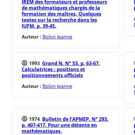
IREM des formateurs et professeurs
de mathématiques chargés de la
formation des maîtres. Quelques
textes sur la recherche dans les
IUFM. p. 39-45.
Auteur :
Bolon Jeanne
1993
Grand N. N° 53. p. 63-67.
Calculatrices : positions et
positionnements officiels
Auteur :
Bolon Jeanne
1974
Bulletin de l'APMEP. N° 293.
p. 407-417. Pour une détente en
mathématiques.