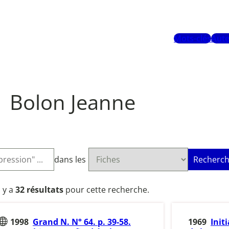
Mots-clés
Aute
Bolon Jeanne
dans les
Recherch
l y a
32 résultats
pour cette recherche.
1998
Grand N. N° 64. p. 39-58.
1969
Init