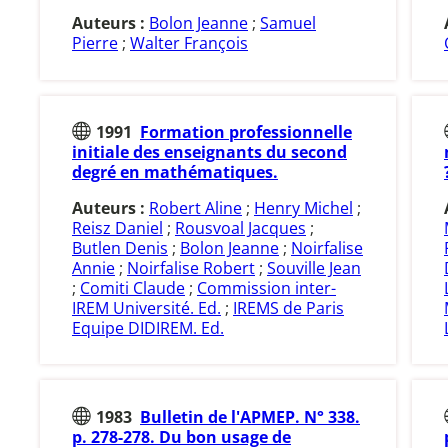
Auteurs :
Bolon Jeanne
;
Samuel
Pierre
;
Walter François
1991
Formation professionnelle
initiale des enseignants du second
degré en mathématiques.
Auteurs :
Robert Aline
;
Henry Michel
;
Reisz Daniel
;
Rousvoal Jacques
;
Butlen Denis
;
Bolon Jeanne
;
Noirfalise
Annie
;
Noirfalise Robert
;
Souville Jean
;
Comiti Claude
;
Commission inter-
IREM Université. Ed.
;
IREMS de Paris
Equipe DIDIREM. Ed.
1983
Bulletin de l'APMEP. N° 338.
p. 278-278. Du bon usage de