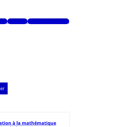
urs
Glossaire
Recherche avancée
er
iation à la mathématique