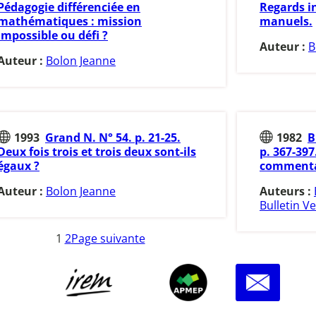
Pédagogie différenciée en
Regards i
mathématiques : mission
manuels.
impossible ou défi ?
Auteur :
B
Auteur :
Bolon Jeanne
1993
Grand N. N° 54. p. 21-25.
1982
B
Deux fois trois et trois deux sont-ils
p. 367-39
égaux ?
commentai
Auteur :
Bolon Jeanne
Auteurs :
Bulletin Ve
1
2
Page suivante