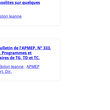
nsolites sur quelques
olon Jeanne
ulletin de l'APMEP. N° 333.
7. Programmes et
res de TG, TD et TC.
Bolon Jeanne
;
APMEP
rt. Dir.