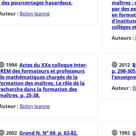
: des pourcentages hasardeux.
maîtres :
par des e
Auteur :
Bolon Jeanne
en formati
d'institut
collèges e
Auteurs :
1994
Actes du XXe colloque Inter-
2012
B
IREM des formateurs et professeurs
p. 298-305
de mathématiques chargés de la
l'enseign
formation des maîtres. Le rôle de la
Auteur :
B
recherche dans la formation des
maîtres. p. 25-38.
Auteur :
Bolon Jeanne
2002
Grand N. N° 69. p. 63-82.
1992
G