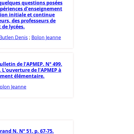
 quelques questions posées
xpériences d'enseignement
on initiale et continue
eurs, des professeurs de
t de lycées.
Butlen Denis
;
Bolon Jeanne
ulletin de l'APMEP. N° 499.
. L'ouverture de l'APMEP à
ement élémentaire.
olon Jeanne
rand N. N° 51. p. 67-75.