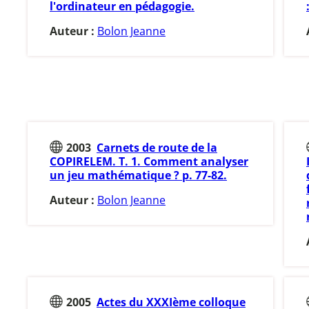
l'ordinateur en pédagogie.
Auteur :
Bolon Jeanne
2003
Carnets de route de la
COPIRELEM. T. 1. Comment analyser
un jeu mathématique ? p. 77-82.
Auteur :
Bolon Jeanne
2005
Actes du XXXIème colloque