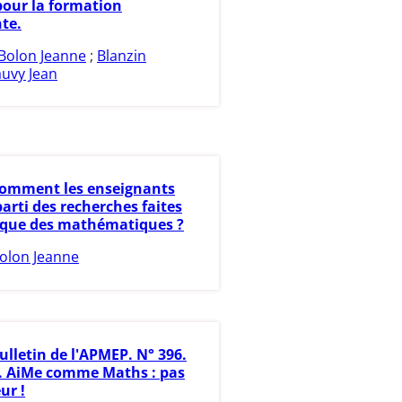
pour la formation
te.
Bolon Jeanne
;
Blanzin
uvy Jean
omment les enseignants
 parti des recherches faites
ique des mathématiques ?
olon Jeanne
ulletin de l'APMEP. N° 396.
7. AiMe comme Maths : pas
ur !