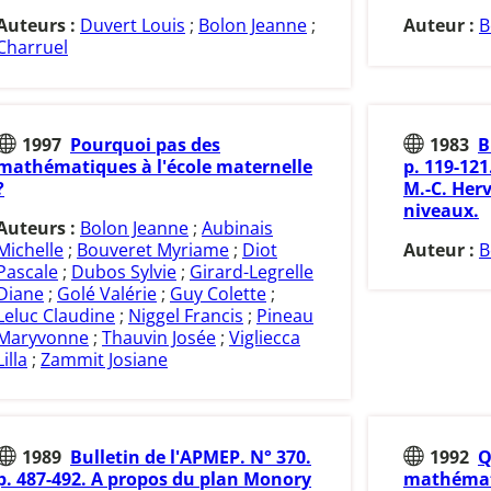
Auteurs :
Duvert Louis
;
Bolon Jeanne
;
Auteur :
B
Charruel
1997
Pourquoi pas des
1983
B
mathématiques à l'école maternelle
p. 119-121
?
M.-C. Herv
niveaux.
Auteurs :
Bolon Jeanne
;
Aubinais
Michelle
;
Bouveret Myriame
;
Diot
Auteur :
B
Pascale
;
Dubos Sylvie
;
Girard-Legrelle
Diane
;
Golé Valérie
;
Guy Colette
;
Leluc Claudine
;
Niggel Francis
;
Pineau
Maryvonne
;
Thauvin Josée
;
Vigliecca
Lilla
;
Zammit Josiane
1989
Bulletin de l'APMEP. N° 370.
1992
Q
p. 487-492. A propos du plan Monory
mathémat