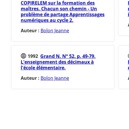
COPIRELEM sur la formation des
maîtres. Chacun son chemin - Un
problème de partage Apprentissages
numériques au cycle 2.
Auteur :
Bolon Jeanne
1992
Grand N. N° 52. p. 49-79.
L'enseignement des décimaux à
l'école élémentaire.
Auteur :
Bolon Jeanne