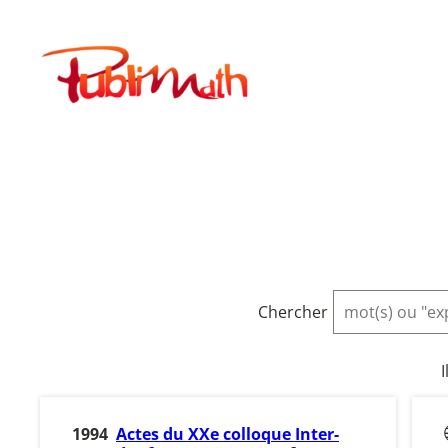
Aller
au
Publimath
contenu
Chercher
I
1994
Actes du XXe colloque Inter-