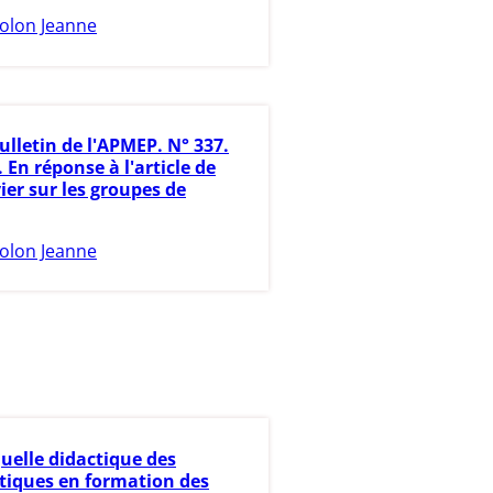
olon Jeanne
ulletin de l'APMEP. N° 337.
. En réponse à l'article de
ier sur les groupes de
olon Jeanne
uelle didactique des
iques en formation des