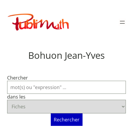
Aller
au
Publimath
contenu
Bohuon Jean-Yves
Chercher
dans les
Rechercher