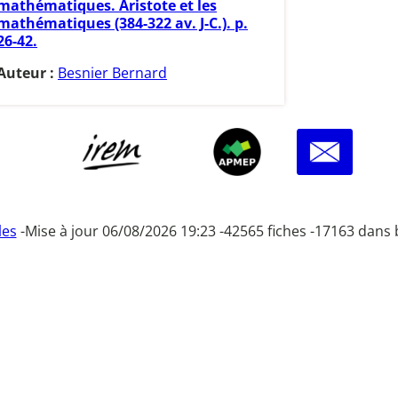
mathématiques. Aristote et les
mathématiques (384-322 av. J-C.). p.
26-42.
Auteur :
Besnier Bernard
les
-
Mise à jour 06/08/2026 19:23 -
42565 fiches -
17163 dans 