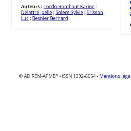
Auteurs :
Tordo-Rombaut Karine
;
Delattre Joëlle
;
Solere Sylvie
;
Brisson
Luc
;
Besnier Bernard
© ADIREM-APMEP - ISSN 1292-8054 -
Mentions léga