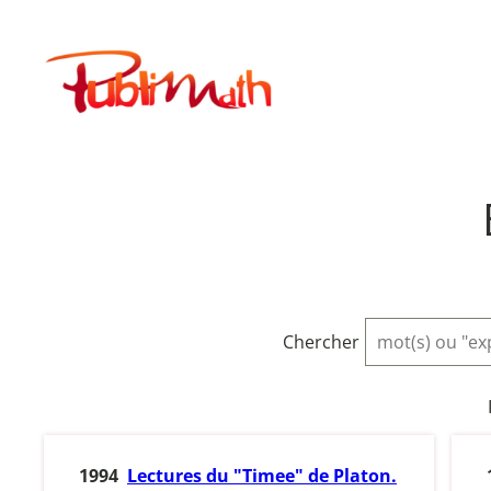
Aller
au
Publimath
contenu
Chercher
1994
Lectures du "Timee" de Platon.