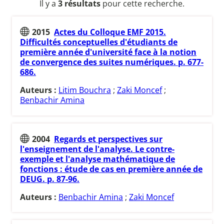
Il y a
3 résultats
pour cette recherche.
2015
Actes du Colloque EMF 2015.
Difficultés conceptuelles d'étudiants de
première année d'université face à la notion
de convergence des suites numériques. p. 677-
686.
Auteurs :
Litim Bouchra
;
Zaki Moncef
;
Benbachir Amina
2004
Regards et perspectives sur
l'enseignement de l'analyse. Le contre-
exemple et l'analyse mathématique de
fonctions : étude de cas en première année de
DEUG. p. 87-96.
Auteurs :
Benbachir Amina
;
Zaki Moncef