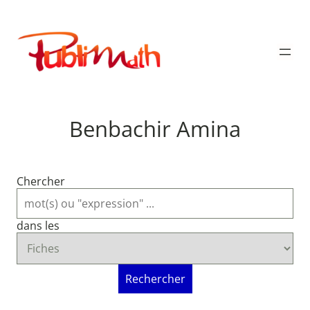
Aller
au
Publimath
contenu
Benbachir Amina
Chercher
dans les
Rechercher