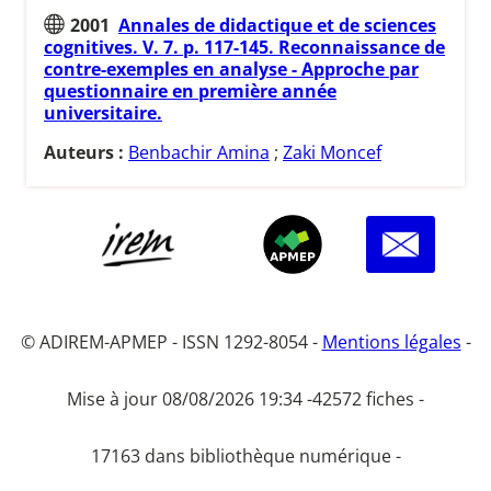
2001
Annales de didactique et de sciences
cognitives. V. 7. p. 117-145. Reconnaissance de
contre-exemples en analyse - Approche par
questionnaire en première année
universitaire.
Auteurs :
Benbachir Amina
;
Zaki Moncef
© ADIREM-APMEP - ISSN 1292-8054 -
Mentions légales
-
Mise à jour 08/08/2026 19:34 -
42572 fiches -
17163 dans bibliothèque numérique -