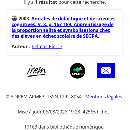
Il y a
1 résultat
pour cette recherche.
2003
Annales de didactique et de sciences
cognitives. V. 8. p. 167-189. Apprentissage de
la proportionnalité et symbolisations chez
des élèves en échec scolaire de SEGPA.
Auteur :
Belmas Pierre
© ADIREM-APMEP - ISSN 1292-8054 -
Mentions légales
-
Mise à jour 06/08/2026 19:23 -
42565 fiches -
17163 dans bibliothèque numérique -