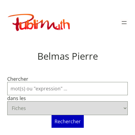
Aller
au
Publimath
contenu
Belmas Pierre
Chercher
dans les
Rechercher