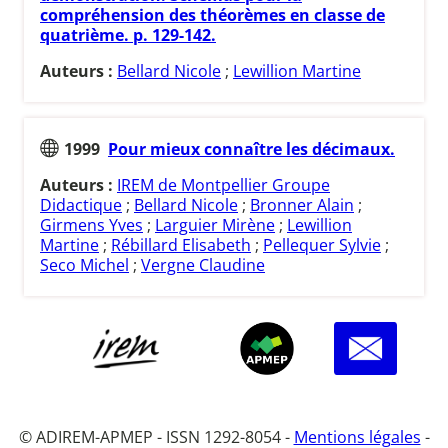
compréhension des théorèmes en classe de
quatrième. p. 129-142.
Auteurs :
Bellard Nicole
;
Lewillion Martine
1999
Pour mieux connaître les décimaux.
Auteurs :
IREM de Montpellier Groupe
Didactique
;
Bellard Nicole
;
Bronner Alain
;
Girmens Yves
;
Larguier Mirène
;
Lewillion
Martine
;
Rébillard Elisabeth
;
Pellequer Sylvie
;
Seco Michel
;
Vergne Claudine
© ADIREM-APMEP - ISSN 1292-8054 -
Mentions légales
-