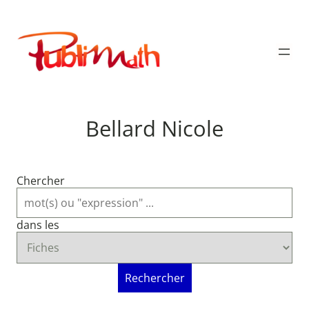
Aller
au
Publimath
contenu
Bellard Nicole
Chercher
dans les
Rechercher