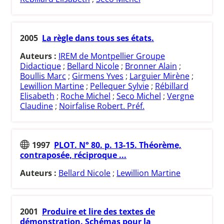
2005
La règle dans tous ses états.
Auteurs :
IREM de Montpellier Groupe
Didactique
;
Bellard Nicole
;
Bronner Alain
;
Boullis Marc
;
Girmens Yves
;
Larguier Mirène
;
Lewillion Martine
;
Pellequer Sylvie
;
Rébillard
Elisabeth
;
Roche Michel
;
Seco Michel
;
Vergne
Claudine
;
Noirfalise Robert. Préf.
1997
PLOT. N° 80. p. 13-15. Théorème,
contraposée, réciproque ...
Auteurs :
Bellard Nicole
;
Lewillion Martine
2001
Produire et lire des textes de
démonstration. Schémas pour la