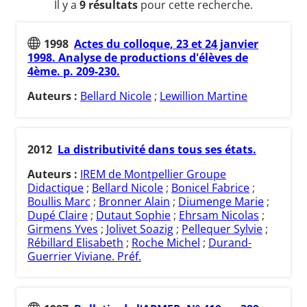
Il y a
9 résultats
pour cette recherche.
1998
Actes du colloque, 23 et 24 janvier
1998. Analyse de productions d'élèves de
4ème. p. 209-230.
Auteurs :
Bellard Nicole
;
Lewillion Martine
2012
La distributivité dans tous ses états.
Auteurs :
IREM de Montpellier Groupe
Didactique
;
Bellard Nicole
;
Bonicel Fabrice
;
Boullis Marc
;
Bronner Alain
;
Diumenge Marie
;
Dupé Claire
;
Dutaut Sophie
;
Ehrsam Nicolas
;
Girmens Yves
;
Jolivet Soazig
;
Pellequer Sylvie
;
Rébillard Elisabeth
;
Roche Michel
;
Durand-
Guerrier Viviane. Préf.