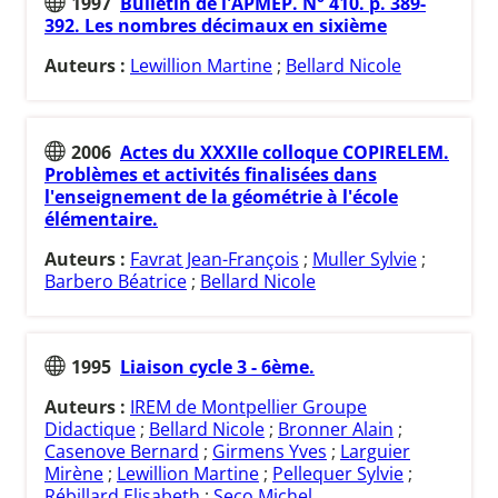
1997
Bulletin de l'APMEP. N° 410. p. 389-
392. Les nombres décimaux en sixième
Auteurs :
Lewillion Martine
;
Bellard Nicole
2006
Actes du XXXIIe colloque COPIRELEM.
Problèmes et activités finalisées dans
l'enseignement de la géométrie à l'école
élémentaire.
Auteurs :
Favrat Jean-François
;
Muller Sylvie
;
Barbero Béatrice
;
Bellard Nicole
1995
Liaison cycle 3 - 6ème.
Auteurs :
IREM de Montpellier Groupe
Didactique
;
Bellard Nicole
;
Bronner Alain
;
Casenove Bernard
;
Girmens Yves
;
Larguier
Mirène
;
Lewillion Martine
;
Pellequer Sylvie
;
Rébillard Elisabeth
;
Seco Michel