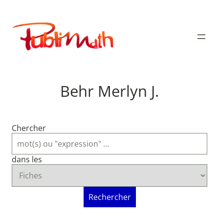
Aller
au
Publimath
contenu
Behr Merlyn J.
Chercher
dans les
Rechercher