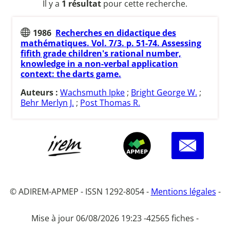
Il y a
1 résultat
pour cette recherche.
1986
Recherches en didactique des
mathématiques. Vol. 7/3. p. 51-74. Assessing
fifith grade children's rational number,
knowledge in a non-verbal application
context: the darts game.
Auteurs :
Wachsmuth Ipke
;
Bright George W.
;
Behr Merlyn J.
;
Post Thomas R.
© ADIREM-APMEP - ISSN 1292-8054 -
Mentions légales
-
Mise à jour 06/08/2026 19:23 -
42565 fiches -