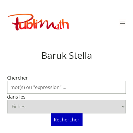
Aller
au
Publimath
contenu
Baruk Stella
Chercher
dans les
Rechercher