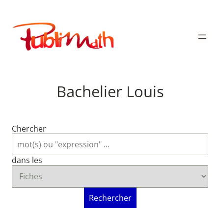
Aller
au
Publimath
contenu
Bachelier Louis
Chercher
dans les
Rechercher