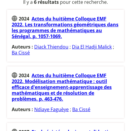
Il y a
6 résultats
pour cette recherche.
2024
Actes du huitième Colloque EMF
2022. Les transformations géométriques dans
les programmes de mathématiques au
Sénégal. p. 1057-1069.
Auteurs :
Diack Thiendou
;
Dia El Hadji Malick
;
Ba Cissé
2024
Actes du huitième Colloque EMF
2022. Modélisation mathématique : outil
efficace d'enseignement-apprentissage des
mathématiques et de résolution de
problèmes. p. 463-476.
Auteurs :
Ndiaye Faguèye
;
Ba Cissé