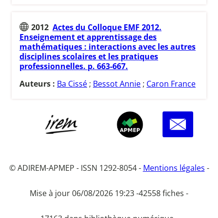
2012
Actes du Colloque EMF 2012.
Enseignement et apprentissage des
mathématiques : interactions avec les autres
disciplines scolaires et les pratiques
professionnelles. p. 663-667.
Auteurs :
Ba Cissé
;
Bessot Annie
;
Caron France
© ADIREM-APMEP - ISSN 1292-8054 -
Mentions légales
-
Mise à jour 06/08/2026 19:23 -
42558 fiches -