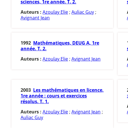
sciences, 1re année. T. 2.
Auteurs :
Azoulay Elie
;
Auliac Guy
;
Avignant Jean
1992
Mathématiques, DEUG A, 1re
année. T. 2.
Auteurs :
Azoulay Elie
;
Avignant Jean
2003
Les mathématiques en licence,
1re année : cours et exercices
résolus. T. 1.
Auteurs :
Azoulay Elie
;
Avignant Jean
;
Auliac Guy