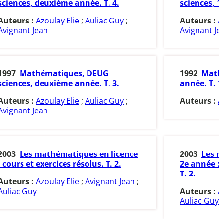
sciences, deuxième année. T. 4.
sciences, 
Auteurs :
Azoulay Elie
;
Auliac Guy
;
Auteurs :
Avignant Jean
Avignant J
1997
Mathématiques, DEUG
1992
Math
sciences, deuxième année. T. 3.
année. T. 
Auteurs :
Azoulay Elie
;
Auliac Guy
;
Auteurs :
Avignant Jean
2003
Les mathématiques en licence
2003
Les 
: cours et exercices résolus. T. 2.
2e année :
T. 2.
Auteurs :
Azoulay Elie
;
Avignant Jean
;
Auliac Guy
Auteurs :
Auliac Guy