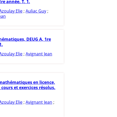
1re année. T. 1.
Azoulay Elie
;
Auliac Guy
;
ean
ématiques, DEUG A, 1re
1.
Azoulay Elie
;
Avignant Jean
mathématiques en licence,
 cours et exercices résolus.
Azoulay Elie
;
Avignant Jean
;