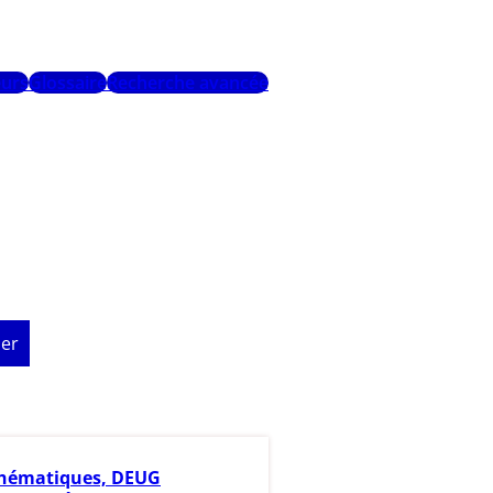
urs
Glossaire
Recherche avancée
er
hématiques, DEUG