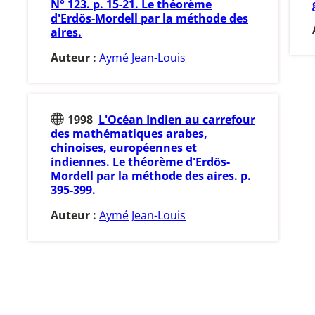
N° 123. p. 15-21. Le théorème
d'Erdös-Mordell par la méthode des
aires.
Auteur :
Aymé Jean-Louis
1998
L'Océan Indien au carrefour
des mathématiques arabes,
chinoises, européennes et
indiennes. Le théorème d'Erdös-
Mordell par la méthode des aires. p.
395-399.
Auteur :
Aymé Jean-Louis