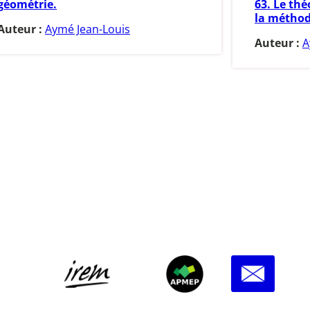
géométrie.
63. Le th
la méthod
Auteur :
Aymé Jean-Louis
Auteur :
A