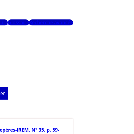
urs
Glossaire
Recherche avancée
er
epères-IREM. N° 35. p. 59-