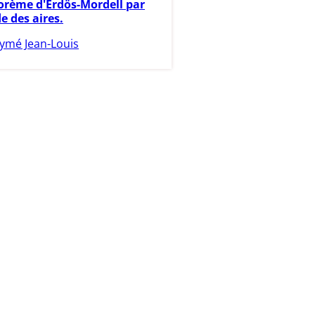
éorème d'Erdös-Mordell par
e des aires.
ymé Jean-Louis