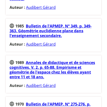
Auteur :
Audibert Gérard
1985
Bulletin de l'APMEP. N° 349. p. 349-
363. Géométrie euclidienne plane dans
l'enseignement secondaire.
Auteur :
Audibert Gérard
1989
Annales de didactique et de sciences
cognitives. V. 2. p. 65-88. Empirisme et
géométrie de l'espace chez les élèves ayant
entre 11 et 18 ans.
Auteur :
Audibert Gérard
1970
Bulletin de l'APMEP. N° 275-276. p.