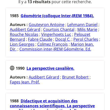
Il y a
13 résultats
pour cette recherche.
1985
Géométrie (colloque Inter-IREM 1984).
Auteurs :
Gouteyron Antoine
;
Lehmann Daniel
;
Audibert Gérard
;
Courtois Chantal
;
Milis Marie
;
Rouche Nicolas
;
Vingerhoets Luc
;
Pelouzet
Bernard
;
Fabre Claude
;
Docql C.
;
Perol Charles
;
Lion Georges
;
Colmez François
;
Marion Jean.
Dir.
;
Commission inter-IREM Géométrie. Ed.
1990
La perspective cavalière.
Auteurs :
Audibert Gérard
;
Brunet Robert
;
Fages Jean. Préf.
1988
Didactique et acquisition des
connaissances scientifiques. La perspective