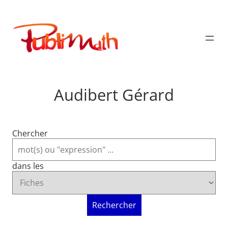
Aller
au
Publimath
contenu
Audibert Gérard
Chercher
dans les
Rechercher