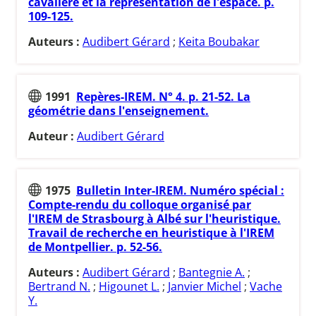
cavalière et la représentation de l'espace. p.
109-125.
Auteurs :
Audibert Gérard
;
Keita Boubakar
1991
Repères-IREM. N° 4. p. 21-52. La
géométrie dans l'enseignement.
Auteur :
Audibert Gérard
1975
Bulletin Inter-IREM. Numéro spécial :
Compte-rendu du colloque organisé par
l'IREM de Strasbourg à Albé sur l'heuristique.
Travail de recherche en heuristique à l'IREM
de Montpellier. p. 52-56.
Auteurs :
Audibert Gérard
;
Bantegnie A.
;
Bertrand N.
;
Higounet L.
;
Janvier Michel
;
Vache
Y.