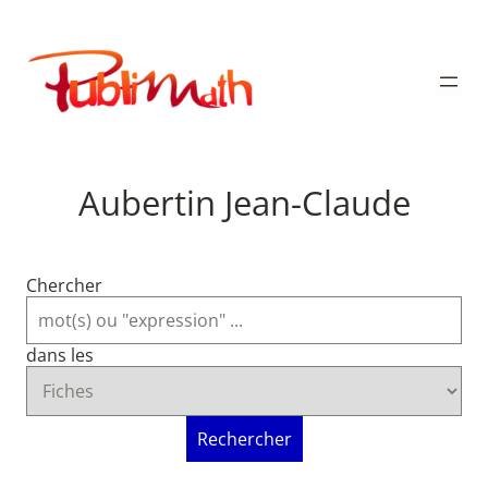
Aller
au
Publimath
contenu
Aubertin Jean-Claude
Chercher
dans les
Rechercher