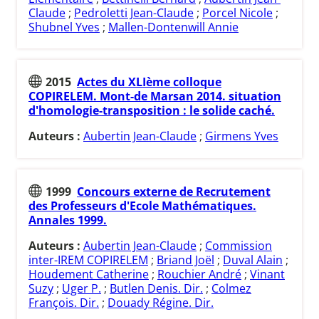
Claude
;
Pedroletti Jean-Claude
;
Porcel Nicole
;
Shubnel Yves
;
Mallen-Dontenwill Annie
2015
Actes du XLIème colloque
COPIRELEM. Mont-de Marsan 2014. situation
d'homologie-transposition : le solide caché.
Auteurs :
Aubertin Jean-Claude
;
Girmens Yves
1999
Concours externe de Recrutement
des Professeurs d'Ecole Mathématiques.
Annales 1999.
Auteurs :
Aubertin Jean-Claude
;
Commission
inter-IREM COPIRELEM
;
Briand Joël
;
Duval Alain
;
Houdement Catherine
;
Rouchier André
;
Vinant
Suzy
;
Uger P.
;
Butlen Denis. Dir.
;
Colmez
François. Dir.
;
Douady Régine. Dir.