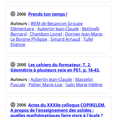
2006
Prends ton temps !
Auteurs :
IREM de Besançon Groupe
Elémentaire
;
Aubertin Jean-Claude
;
Bettinelli
Bernard
;
Chambon Lionel
;
Dornier Jean-Marie
;
Le Borgne Philippe
;
Simard Arnaud
;
Tufel
Etienne
2000
Les cahiers du formateur. T. 2.
Géométrie à plusieurs voix en PE1. p. 16-43.
Auteurs :
Aubertin Jean-Claude
;
Masselot
Pascale
;
Peltier Marie-Lise
;
Salin Marie-Hélène
2006
Actes du XXXIIe colloque COPIRELEM.
A propos de l'enseignement des solides :
quelles mathématiques faire vivre à l'école ?