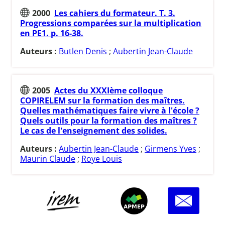
2000
Les cahiers du formateur. T. 3.
Progressions comparées sur la multiplication
en PE1. p. 16-38.
Auteurs :
Butlen Denis
;
Aubertin Jean-Claude
2005
Actes du XXXIème colloque
COPIRELEM sur la formation des maîtres.
Quelles mathématiques faire vivre à l'école ?
Quels outils pour la formation des maîtres ?
Le cas de l'enseignement des solides.
Auteurs :
Aubertin Jean-Claude
;
Girmens Yves
;
Maurin Claude
;
Roye Louis