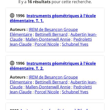
Il y a
16 résultats
pour cette recherche.
1996
Instruments géométriques à l'école
élémentaire. T. 1.
Auteurs :
IREM de Besançon Groupe
Elémentaire
;
Bettinelli Bernard
;
Aubertin Jean-
Claude
;
Mallen-Dontenwill Annie
;
Pedroletti
Jean-Claude
;
Porcel Nicole
;
Schubnel Yves
1996
Instruments géométriques à l'école
élémentaire. T. 2.
Auteurs :
IREM de Besançon Groupe
Elémentaire
;
Bettinelli Bernard
;
Aubertin Jean-
Claude
;
Mallen-Dontenwill Annie
;
Pedroletti
Jean-Claude
;
Porcel Nicole
;
Schubnel Yves