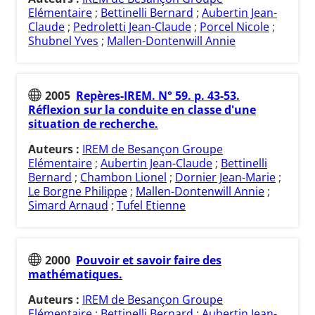
Elémentaire
;
Bettinelli Bernard
;
Aubertin Jean-
Claude
;
Pedroletti Jean-Claude
;
Porcel Nicole
;
Shubnel Yves
;
Mallen-Dontenwill Annie
2005
Repères-IREM. N° 59. p. 43-53.
Réflexion sur la conduite en classe d'une
situation de recherche.
Auteurs :
IREM de Besançon Groupe
Elémentaire
;
Aubertin Jean-Claude
;
Bettinelli
Bernard
;
Chambon Lionel
;
Dornier Jean-Marie
;
Le Borgne Philippe
;
Mallen-Dontenwill Annie
;
Simard Arnaud
;
Tufel Etienne
2000
Pouvoir et savoir faire des
mathématiques.
Auteurs :
IREM de Besançon Groupe
Elémentaire
;
Bettinelli Bernard
;
Aubertin Jean-