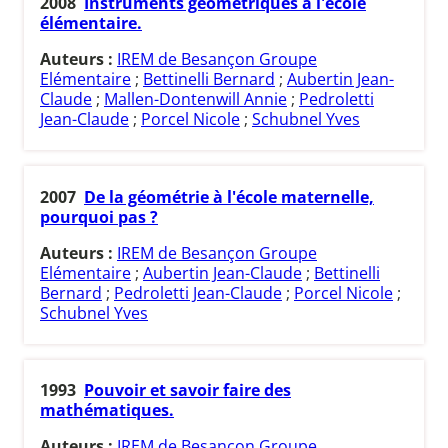
2008
Instruments géométriques à l'école
élémentaire.
Auteurs :
IREM de Besançon Groupe
Elémentaire
;
Bettinelli Bernard
;
Aubertin Jean-
Claude
;
Mallen-Dontenwill Annie
;
Pedroletti
Jean-Claude
;
Porcel Nicole
;
Schubnel Yves
2007
De la géométrie à l'école maternelle,
pourquoi pas ?
Auteurs :
IREM de Besançon Groupe
Elémentaire
;
Aubertin Jean-Claude
;
Bettinelli
Bernard
;
Pedroletti Jean-Claude
;
Porcel Nicole
;
Schubnel Yves
1993
Pouvoir et savoir faire des
mathématiques.
Auteurs :
IREM de Besançon Groupe