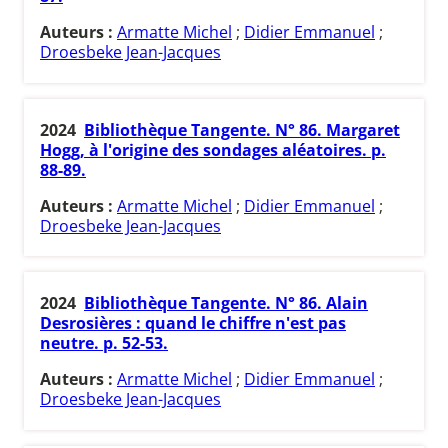
Auteurs :
Armatte Michel
;
Didier Emmanuel
;
Droesbeke Jean-Jacques
2024
Bibliothèque Tangente. N° 86. Margaret
Hogg, à l'origine des sondages aléatoires. p.
88-89.
Auteurs :
Armatte Michel
;
Didier Emmanuel
;
Droesbeke Jean-Jacques
2024
Bibliothèque Tangente. N° 86. Alain
Desrosières : quand le chiffre n'est pas
neutre. p. 52-53.
Auteurs :
Armatte Michel
;
Didier Emmanuel
;
Droesbeke Jean-Jacques