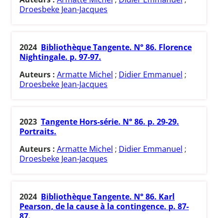
Droesbeke Jean-Jacques
2024
Bibliothèque Tangente. N° 86. Florence
Nightingale. p. 97-97.
Auteurs :
Armatte Michel
;
Didier Emmanuel
;
Droesbeke Jean-Jacques
2023
Tangente Hors-série. N° 86. p. 29-29.
Portraits.
Auteurs :
Armatte Michel
;
Didier Emmanuel
;
Droesbeke Jean-Jacques
2024
Bibliothèque Tangente. N° 86. Karl
Pearson, de la cause à la contingence. p. 87-
87.