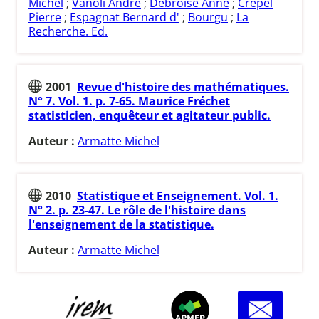
Michel
;
Vanoli André
;
Debroise Anne
;
Crépel
Pierre
;
Espagnat Bernard d'
;
Bourgu
;
La
Recherche. Ed.
2001
Revue d'histoire des mathématiques.
N° 7. Vol. 1. p. 7-65. Maurice Fréchet
statisticien, enquêteur et agitateur public.
Auteur :
Armatte Michel
2010
Statistique et Enseignement. Vol. 1.
N° 2. p. 23-47. Le rôle de l'histoire dans
l'enseignement de la statistique.
Auteur :
Armatte Michel