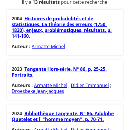
Il y a
13 résultats
pour cette recherche.
2004
Histoires de probabilités et de
statistiques. La théorie des erreurs (1750-
1820), enjeux, problématiques, résultats. p.
141-160.
Auteur :
Armatte Michel
2023
Tangente Hors-série. N° 86. p. 25-25.
Portraits.
Auteurs :
Armatte Michel
;
Didier Emmanuel
;
Droesbeke Jean-Jacques
2024
Bibliothèque Tangente. N° 86. Adolphe
Quetelet et l' "homme moyen". p. 70-71.
Auteurs :
Armatte Michel
;
Didier Emmanuel
;