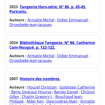
2023
Tangente Hors-série. N° 86. p. 45-45.
Portraits.
Auteurs :
Armatte Michel
;
Didier Emmanuel
;
Droesbeke Jean-Jacques
2024
Bibliothèque Tangente. N° 86. Catherine
Com-Nougué. p. 122-122.
Auteurs :
Armatte Michel
;
Didier Emmanuel
;
Droesbeke Jean-Jacques
2007
Histoire des nombres.
Auteurs :
Houzel Christian
;
Goldstein Catherine
;
Benis Sinaceur Hourya
;
Barsky Daniel
;
Christol
Gilles
;
Chaitin Gregory J.
;
Bouchaud Jean-
Philippe
;
Alder Ken
;
Desrosières Alain
;
Armatte