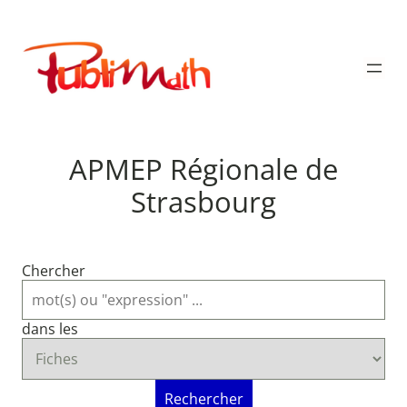
Aller
au
Publimath
contenu
APMEP Régionale de
Strasbourg
Chercher
dans les
Rechercher