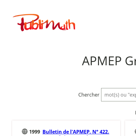
Aller
au
Publimath
contenu
APMEP Gro
Chercher
1999
Bulletin de l'APMEP. N° 422.