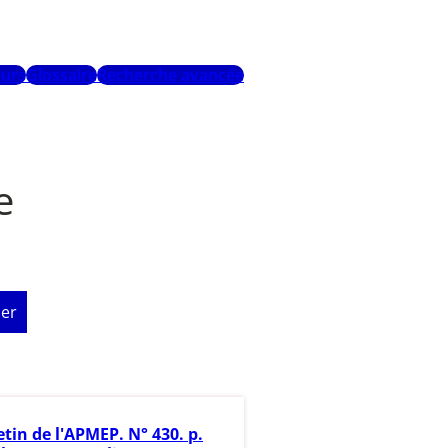
urs
Glossaire
Recherche avancée
e
er
etin de l'APMEP. N° 430. p.