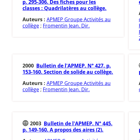
p. 295-306. Des fiches pour les
classes : Quadrilatères au collège.
Auteurs :
APMEP Groupe Activités au
collège
;
Fromentin Jean. Dir.
2000
Bulletin de l'APMEP. N° 427. p.
153-160. Section de solide au collège.
Auteurs :
APMEP Groupe Activités au
collège
;
Fromentin Jean. Dir.
2003
Bulletin de l'APMEP. N° 445.
p. 149-160. A propos des aires (2).