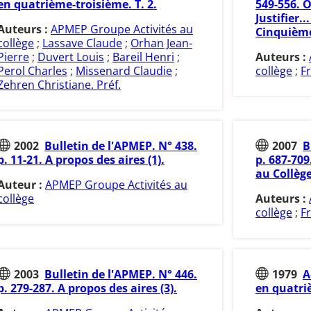
en quatrième-troisième. T. 2.
549-556. O
Justifier.
Auteurs :
APMEP Groupe Activités au
Cinquièm
collège
;
Lassave Claude
;
Orhan Jean-
Pierre
;
Duvert Louis
;
Bareil Henri
;
Auteurs :
Perol Charles
;
Missenard Claudie
;
collège
;
Fr
Zehren Christiane. Préf.
2002
Bulletin de l'APMEP. N° 438.
2007
B
p. 11-21. A propos des aires (1).
p. 687-709
au Collège
Auteur :
APMEP Groupe Activités au
collège
Auteurs :
collège
;
Fr
2003
Bulletin de l'APMEP. N° 446.
1979
A
p. 279-287. A propos des aires (3).
en quatriè