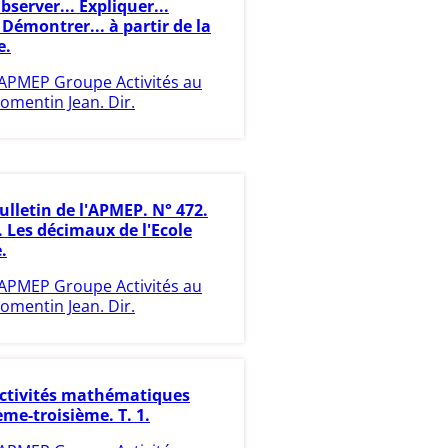
bserver... Expliquer...
.. Démontrer... à partir de la
e.
APMEP Groupe Activités au
omentin Jean. Dir.
ulletin de l'APMEP. N° 472.
. Les décimaux de l'Ecole
.
APMEP Groupe Activités au
omentin Jean. Dir.
ctivités mathématiques
me-troisième. T. 1.