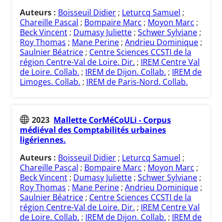
Auteurs :
Boisseuil Didier
;
Leturcq Samuel
;
Chareille Pascal
;
Bompaire Marc
;
Moyon Marc
;
Beck Vincent
;
Dumasy Juliette
;
Schwer Sylviane
;
Roy Thomas
;
Mane Perine
;
Andrieu Dominique
;
Saulnier Béatrice
;
Centre Sciences CCSTI de la
région Centre-Val de Loire. Dir.
;
IREM Centre Val
de Loire. Collab.
;
IREM de Dijon. Collab.
;
IREM de
Limoges. Collab.
;
IREM de Paris-Nord. Collab.
2023
Mallette CorMéCoULi - Corpus
médiéval des Comptabilités urbaines
ligériennes.
Auteurs :
Boisseuil Didier
;
Leturcq Samuel
;
Chareille Pascal
;
Bompaire Marc
;
Moyon Marc
;
Beck Vincent
;
Dumasy Juliette
;
Schwer Sylviane
;
Roy Thomas
;
Mane Perine
;
Andrieu Dominique
;
Saulnier Béatrice
;
Centre Sciences CCSTI de la
région Centre-Val de Loire. Dir.
;
IREM Centre Val
de Loire. Collab.
;
IREM de Dijon. Collab.
;
IREM de