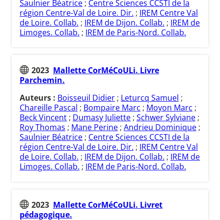
Saulnier Béatrice
;
Centre Sciences CCSTI de la
région Centre-Val de Loire. Dir.
;
IREM Centre Val
de Loire. Collab.
;
IREM de Dijon. Collab.
;
IREM de
Limoges. Collab.
;
IREM de Paris-Nord. Collab.
2023
Mallette CorMéCoULi. Livre
Parchemin.
Auteurs :
Boisseuil Didier
;
Leturcq Samuel
;
Chareille Pascal
;
Bompaire Marc
;
Moyon Marc
;
Beck Vincent
;
Dumasy Juliette
;
Schwer Sylviane
;
Roy Thomas
;
Mane Perine
;
Andrieu Dominique
;
Saulnier Béatrice
;
Centre Sciences CCSTI de la
région Centre-Val de Loire. Dir.
;
IREM Centre Val
de Loire. Collab.
;
IREM de Dijon. Collab.
;
IREM de
Limoges. Collab.
;
IREM de Paris-Nord. Collab.
2023
Mallette CorMéCoULi. Livret
pédagogique.