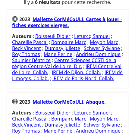
Il y a
6 résultats
pour cette recherche.
2023
Mallette CorMéCoULi. Cartes à jouer -
fiches-exercices vierges.
Auteurs :
Boisseuil Didier
;
Leturcq Samuel
;
Chareille Pascal
;
Bompaire Marc
;
Moyon Marc
;
Beck Vincent
;
Dumasy Juliette
;
Schwer Sylviane
;
Roy Thomas
;
Mane Perine
;
Andrieu Dominique
;
Saulnier Béatrice
;
Centre Sciences CCSTI de la
région Centre-Val de Loire. Dir.
;
IREM Centre Val
de Loire. Collab.
;
IREM de Dijon. Collab.
;
IREM de
Limoges. Collab.
;
IREM de Paris-Nord. Collab.
2023
Mallette CorMéCoULi. Abaque.
Auteurs :
Boisseuil Didier
;
Leturcq Samuel
;
Chareille Pascal
;
Bompaire Marc
;
Moyon Marc
;
Beck Vincent
;
Dumasy Juliette
;
Schwer Sylviane
;
Roy Thomas
;
Mane Perine
;
Andrieu Dominique
;