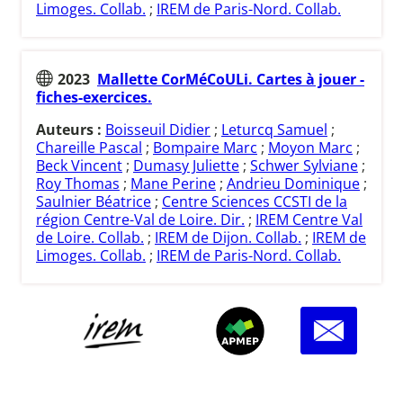
Limoges. Collab.
;
IREM de Paris-Nord. Collab.
2023
Mallette CorMéCoULi. Cartes à jouer -
fiches-exercices.
Auteurs :
Boisseuil Didier
;
Leturcq Samuel
;
Chareille Pascal
;
Bompaire Marc
;
Moyon Marc
;
Beck Vincent
;
Dumasy Juliette
;
Schwer Sylviane
;
Roy Thomas
;
Mane Perine
;
Andrieu Dominique
;
Saulnier Béatrice
;
Centre Sciences CCSTI de la
région Centre-Val de Loire. Dir.
;
IREM Centre Val
de Loire. Collab.
;
IREM de Dijon. Collab.
;
IREM de
Limoges. Collab.
;
IREM de Paris-Nord. Collab.