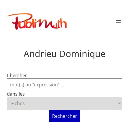
Aller
au
Publimath
contenu
Andrieu Dominique
Chercher
dans les
Rechercher