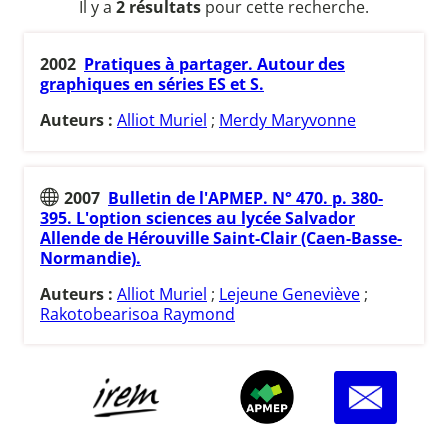
Il y a
2 résultats
pour cette recherche.
2002
Pratiques à partager. Autour des
graphiques en séries ES et S.
Auteurs :
Alliot Muriel
;
Merdy Maryvonne
2007
Bulletin de l'APMEP. N° 470. p. 380-
395. L'option sciences au lycée Salvador
Allende de Hérouville Saint-Clair (Caen-Basse-
Normandie).
Auteurs :
Alliot Muriel
;
Lejeune Geneviève
;
Rakotobearisoa Raymond