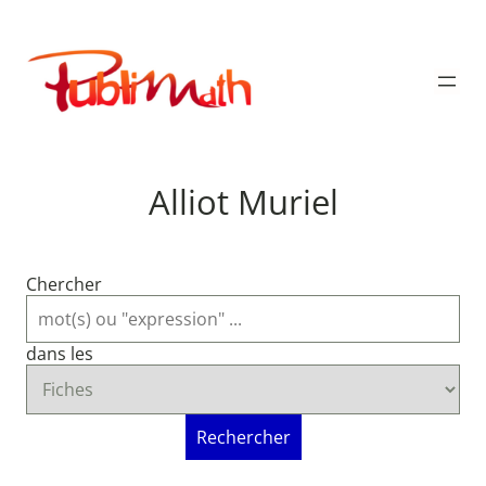
Aller
au
Publimath
contenu
Alliot Muriel
Chercher
dans les
Rechercher