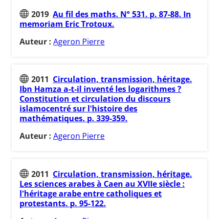
2019
Au fil des maths. N° 531. p. 87-88. In
memoriam Eric Trotoux.
Auteur :
Ageron Pierre
2011
Circulation, transmission, héritage.
Ibn Hamza a-t-il inventé les logarithmes ?
Constitution et circulation du discours
islamocentré sur l'histoire des
mathématiques. p. 339-359.
Auteur :
Ageron Pierre
2011
Circulation, transmission, héritage.
Les sciences arabes à Caen au XVIIe siècle :
l'héritage arabe entre catholiques et
protestants. p. 95-122.