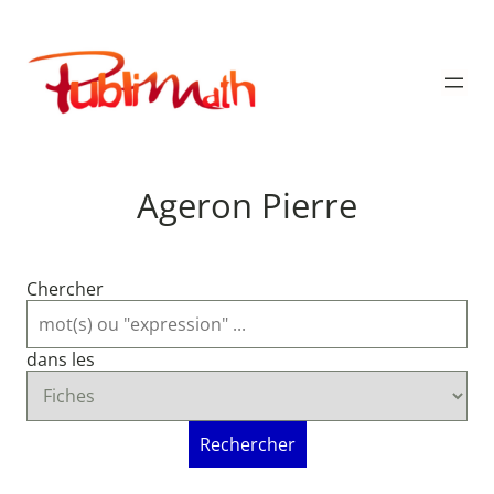
Aller
au
Publimath
contenu
Ageron Pierre
Chercher
dans les
Rechercher