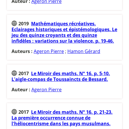
Auteur :
Ageron Pierre
2019
Mathématiques récréatives.
Eclairages historiques et épistémologiques. Le
jeu des quinze croyants et des quinze
infidèles : variations sur la violence. p. 19-46.
Auteurs :
Ageron Pierre
;
Hamon Gérard
2017
Le Miroir des maths. N° 16. p. 5-10.
L'aigle-compas de Toussaincts de Bessard.
Auteur :
Ageron Pierre
2017
Le Miroir des maths. N° 16. p. 21-23.
La première occurrence connue de
l'héliocentrisme dans les pays musulmans.