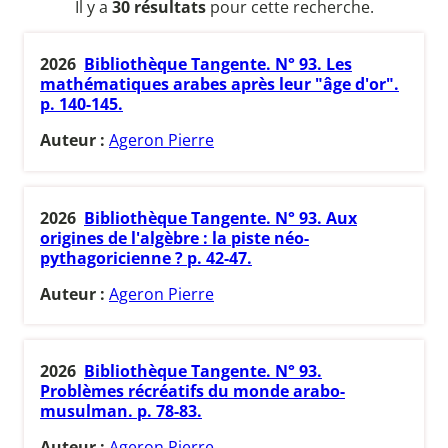
Il y a
30 résultats
pour cette recherche.
2026
Bibliothèque Tangente. N° 93. Les
mathématiques arabes après leur "âge d'or".
p. 140-145.
Auteur :
Ageron Pierre
2026
Bibliothèque Tangente. N° 93. Aux
origines de l'algèbre : la piste néo-
pythagoricienne ? p. 42-47.
Auteur :
Ageron Pierre
2026
Bibliothèque Tangente. N° 93.
Problèmes récréatifs du monde arabo-
musulman. p. 78-83.
Auteur :
Ageron Pierre