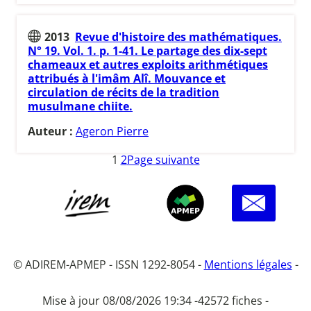
2013
Revue d'histoire des mathématiques.
N° 19. Vol. 1. p. 1-41. Le partage des dix-sept
chameaux et autres exploits arithmétiques
attribués à l'imâm Alî. Mouvance et
circulation de récits de la tradition
musulmane chiite.
Auteur :
Ageron Pierre
1
2
Page suivante
© ADIREM-APMEP - ISSN 1292-8054 -
Mentions légales
-
Mise à jour 08/08/2026 19:34 -
42572 fiches -