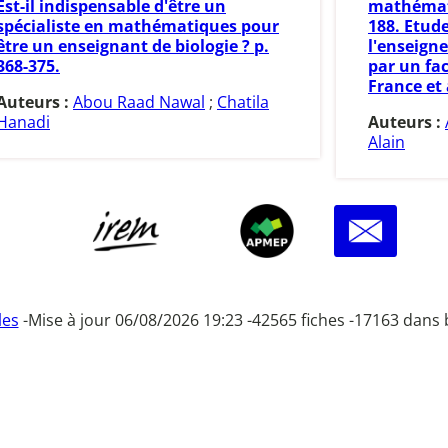
Est-il indispensable d'être un
mathématiq
spécialiste en mathématiques pour
188. Etud
être un enseignant de biologie ? p.
l'enseign
368-375.
par un f
France et
Auteurs :
Abou Raad Nawal
;
Chatila
Hanadi
Auteurs :
Alain
les
-
Mise à jour 06/08/2026 19:23 -
42565 fiches -
17163 dans 