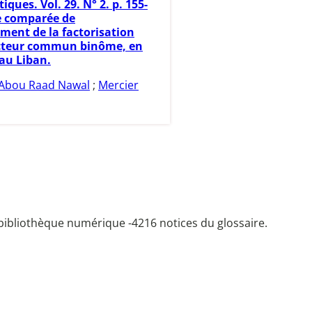
ues. Vol. 29. N° 2. p. 155-
e comparée de
ement de la factorisation
acteur commun binôme, en
 au Liban.
Abou Raad Nawal
;
Mercier
bibliothèque numérique -
4216 notices du glossaire.