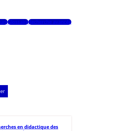
urs
Glossaire
Recherche avancée
er
erches en didactique des