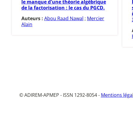
le manque d'une théorie algébrique
de la factorisation : le cas du PGCD.
Auteurs :
Abou Raad Nawal
;
Mercier
Alain
© ADIREM-APMEP - ISSN 1292-8054 -
Mentions léga