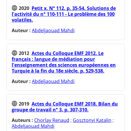
2020
Petit x. N° 112. p. 35-54. Solutions de
l'activité du n° 110-111 - Le problème des 100
volatiles.
Auteur :
Abdeljaouad Mahdi
2012
Actes du Colloque EMF 2012. Le
français : langue de médiation pour
l'enseignement des sciences européennes en
Turquie à la fin du 18e siècle. p. 529-538.
Auteur :
Abdeljaouad Mahdi
2019
Actes du Colloque EMF 2018. Bilan du
groupe de travail n° 3. p. 307-310.
Auteurs :
Chorlay Renaud
;
Gosztonyi Katalin
;
Abdeljaouad Mahdi