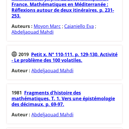
France. Mathématiques en Méditerranée :
Réflexions autour de deux itinéraires. p. 231-
253.
Auteurs :
Moyon Marc
;
Caianiello Eva
;
Abdeljaouad Mahdi
2019
Petit x. N° 110-111. p. 129-130. Activité
- Le problème des 100 volatiles.
Auteur :
Abdeljaouad Mahdi
1981
Fragments d'histoire des
mathématiques. T. 1. Vers une épistémologie
des décimaux. p. 69-97.
Auteur :
Abdeljaouad Mahdi