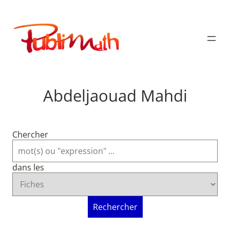
Aller
au
Publimath
contenu
Abdeljaouad Mahdi
Chercher
dans les
Rechercher