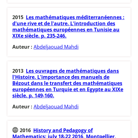
2015
Les mathématiques méditerranéennes :
d'une rive et de l'autre. L'introduction des
mathématiques européennes en Tunisie au
XIXe siècle. p. 235-246.
Auteur :
Abdeljaouad Mahdi
2013
Les ouvrages de mathématiques dans
l'Histoire. L'importance des manuels de
Bézout dans le transfert des mathématiques
européennes en Turquie et en Egypte au XIXe
siècle. p. 149-160.
Auteur :
Abdeljaouad Mahdi
2016
History and Pedagogy of
Mathematics: july 18-22 2016, Montpellier,