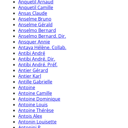
Anquetil Arnaud
Anquetil Camille
Ansas Claude
Anselme Bruno
Anselme Gérald
Anselmo Bernard
Anselmo Bernard. Dir.
Ansquer Annie
Antaya Hélène. Collab.
Antibi André
Antibi André. Dir.
Antibi André. Préf.
Antier Gérard
Antier Karl
Antille Gabrielle
Antoine
Antoine Camille
Antoine Dominique
Antoine Louis
Antoine Thérèse
Antois Alex
Antonin Louisette
Antonini P.