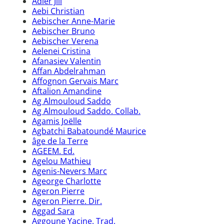
Adler Jill
Aebi Christian
Aebischer Anne-Marie
Aebischer Bruno
Aebischer Verena
Aelenei Cristina
Afanasiev Valentin
Affan Abdelrahman
Affognon Gervais Marc
Aftalion Amandine
Ag Almouloud Saddo
Ag Almouloud Saddo. Collab.
Agamis Joëlle
Agbatchi Babatoundé Maurice
âge de la Terre
AGEEM. Ed.
Agelou Mathieu
Agenis-Nevers Marc
Ageorge Charlotte
Ageron Pierre
Ageron Pierre. Dir.
Aggad Sara
Aggoune Yacine. Trad.