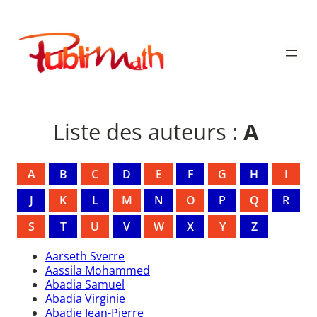
Aller
au
Publimath
contenu
Liste des auteurs :
A
A
B
C
D
E
F
G
H
I
J
K
L
M
N
O
P
Q
R
S
T
U
V
W
X
Y
Z
Aarseth Sverre
Aassila Mohammed
Abadia Samuel
Abadia Virginie
Abadie Jean-Pierre