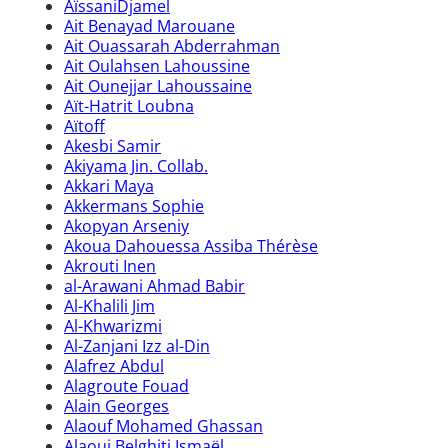
AïssaniDjamel
Ait Benayad Marouane
Ait Ouassarah Abderrahman
Ait Oulahsen Lahoussine
Ait Ounejjar Lahoussaine
Aït-Hatrit Loubna
Aïtoff
Akesbi Samir
Akiyama Jin. Collab.
Akkari Maya
Akkermans Sophie
Akopyan Arseniy
Akoua Dahouessa Assiba Thérèse
Akrouti Inen
al-Arawani Ahmad Babir
Al-Khalili Jim
Al-Khwarizmi
Al-Zanjani Izz al-Din
Alafrez Abdul
Alagroute Fouad
Alain Georges
Alaouf Mohamed Ghassan
Alaoui Belghiti Ismaël