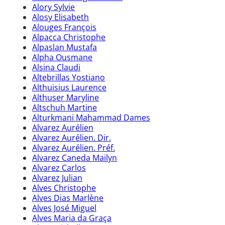
Alory Sylvie
Alosy Elisabeth
Alouges François
Alpacca Christophe
Alpaslan Mustafa
Alpha Ousmane
Alsina Claudi
Altebrillas Yostiano
Althuisius Laurence
Althuser Maryline
Altschuh Martine
Alturkmani Mahammad Dames
Alvarez Aurélien
Alvarez Aurélien. Dir.
Alvarez Aurélien. Préf.
Alvarez Caneda Mailyn
Alvarez Carlos
Alvarez Julian
Alves Christophe
Alves Dias Marlène
Alves José Miguel
Alves Maria da Graça