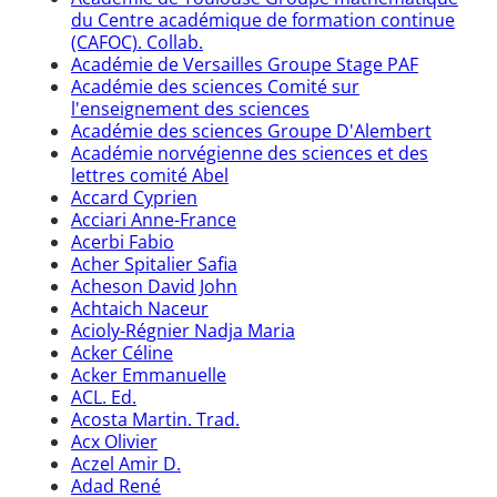
du Centre académique de formation continue
(CAFOC). Collab.
Académie de Versailles Groupe Stage PAF
Académie des sciences Comité sur
l'enseignement des sciences
Académie des sciences Groupe D'Alembert
Académie norvégienne des sciences et des
lettres comité Abel
Accard Cyprien
Acciari Anne-France
Acerbi Fabio
Acher Spitalier Safia
Acheson David John
Achtaich Naceur
Acioly-Régnier Nadja Maria
Acker Céline
Acker Emmanuelle
ACL. Ed.
Acosta Martin. Trad.
Acx Olivier
Aczel Amir D.
Adad René