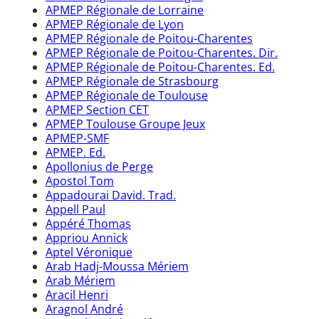
APMEP Régionale de Lorraine
APMEP Régionale de Lyon
APMEP Régionale de Poitou-Charentes
APMEP Régionale de Poitou-Charentes. Dir.
APMEP Régionale de Poitou-Charentes. Ed.
APMEP Régionale de Strasbourg
APMEP Régionale de Toulouse
APMEP Section CET
APMEP Toulouse Groupe Jeux
APMEP-SMF
APMEP. Ed.
Apollonius de Perge
Apostol Tom
Appadourai David. Trad.
Appell Paul
Appéré Thomas
Appriou Annick
Aptel Véronique
Arab Hadj-Moussa Mériem
Arab Mériem
Aracil Henri
Aragnol André