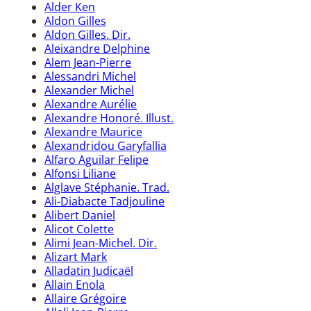
Alder Ken
Aldon Gilles
Aldon Gilles. Dir.
Aleixandre Delphine
Alem Jean-Pierre
Alessandri Michel
Alexander Michel
Alexandre Aurélie
Alexandre Honoré. Illust.
Alexandre Maurice
Alexandridou Garyfallia
Alfaro Aguilar Felipe
Alfonsi Liliane
Alglave Stéphanie. Trad.
Ali-Diabacte Tadjouline
Alibert Daniel
Alicot Colette
Alimi Jean-Michel. Dir.
Alizart Mark
Alladatin Judicaël
Allain Enola
Allaire Grégoire