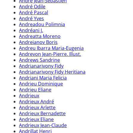
André Jean-Sébastien
André Odile
André Pascal
André Yves
Andreadou Polimnia
Andréani J.
Andreatta Moreno
Andreianov Boris
Andreu Ibarra Maria-Eugenia
Andrevon Jean-Pierre. Illust.
Andrews Sandrine
Andrianarivony Fidy
Andrianarivony Fidy Heritiana
Andriani Maria Felicia
Andrieu Dominique
Andrieu Eliane
Andrieux
Andrieux André
Andrieux Arlette
Andrieux Bernadette
Andrieux Eliane
Andrieux Jean-Claude
Andrillat Henri