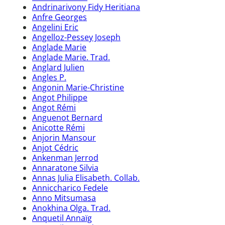
Andrinarivony Fidy Heritiana
Anfre Georges
Angelini Eric
Angelloz-Pessey Joseph
Anglade Marie
Anglade Marie. Trad.
Anglard Julien
Angles P.
Angonin Marie-Christine
Angot Philippe
Angot Rémi
Anguenot Bernard
Anicotte Rémi
Anjorin Mansour
Anjot Cédric
Ankenman Jerrod
Annaratone Silvia
Annas Julia Elisabeth. Collab.
Anniccharico Fedele
Anno Mitsumasa
Anokhina Olga. Trad.
Anquetil Annaïg