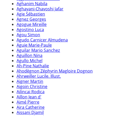
Aghanim Nabila
Aghayani-Chavoshi Jafar
Agie Sébastien
Agnez Georges
Agogue Mireille
Agostino Luca
Agou Simon
Agudo Carnicer Almudena
Aguie Marie-Paule
Aguilar Mario Sanchez
Aguillon Nina
Agullo Michel
Ah-Pine Nathalie
Ahodègnon Zéphyrin Magloire Dognon
Ahrweiller Lucile. Illust.
Aigner Martin
Aigoin Christine
Ailincai Rodica
Aillon Jean d'
Aimé Pierre
Aira Catherine
Aissani Djamil