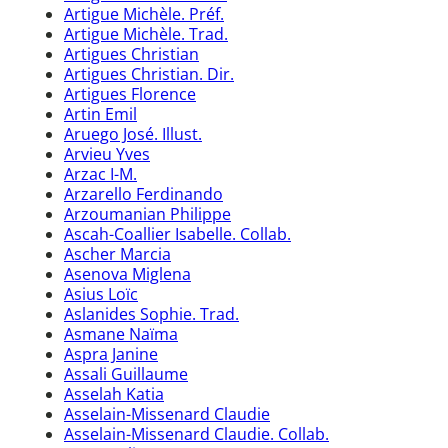
Artigue Michèle. Préf.
Artigue Michèle. Trad.
Artigues Christian
Artigues Christian. Dir.
Artigues Florence
Artin Emil
Aruego José. Illust.
Arvieu Yves
Arzac I-M.
Arzarello Ferdinando
Arzoumanian Philippe
Ascah-Coallier Isabelle. Collab.
Ascher Marcia
Asenova Miglena
Asius Loïc
Aslanides Sophie. Trad.
Asmane Naïma
Aspra Janine
Assali Guillaume
Asselah Katia
Asselain-Missenard Claudie
Asselain-Missenard Claudie. Collab.