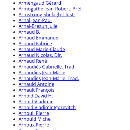
Armengaud Gérard
Armogathe Jean-Robert. Préf.
Armstrong Shelagh. Illust.
Arnal Jean-Paul
Arnal-Brezun Julie
Arnaud B.
Arnaud Emmanuel
Arnaud Fabrice
Arnaud Marie-Claude
Arnaud Nicolas. Dir.
Arnaud René
Arnaudiès Gabrielle. Trad.
Arnaudiès Jean-Marie
Arnaudiès Jean-Marie. Trad.
Arnauld Antoine
Arnault François
Arnold David H.
Arnold Vladimir
Arnold Vladimir Igorevitch
Arnouil Pierre
Arnould Michel
Arnoux Pierre