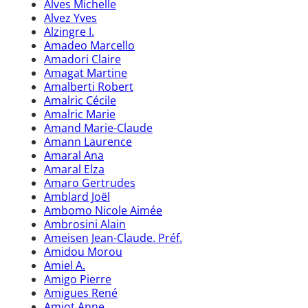
Alves Michelle
Alvez Yves
Alzingre I.
Amadeo Marcello
Amadori Claire
Amagat Martine
Amalberti Robert
Amalric Cécile
Amalric Marie
Amand Marie-Claude
Amann Laurence
Amaral Ana
Amaral Elza
Amaro Gertrudes
Amblard Joël
Ambomo Nicole Aimée
Ambrosini Alain
Ameisen Jean-Claude. Préf.
Amidou Morou
Amiel A.
Amigo Pierre
Amigues René
Amiot Anne