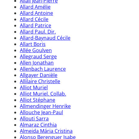
Allali Jean-Pierre
Allard Amélie
Allard Antoine
Allard Cécile
Allard Patrice
Allard Paul. Dir.
Allard-Baynaud Cécile
Allart Boris
Allée Goulven
Allegraud Serge
Allen Jonathan
Allenbach Laurence
Allgayer Danièle
Allilaire Christelle
Alliot Muriel
Alliot Muriel. Collab.
Alliot Stéphane
Allmendinger Henrike
Allouche Jean-Paul
Allouti Sarra
Almaraz Cinthia
Almeida Mária Cristina
Alonso Berenguer Isabe