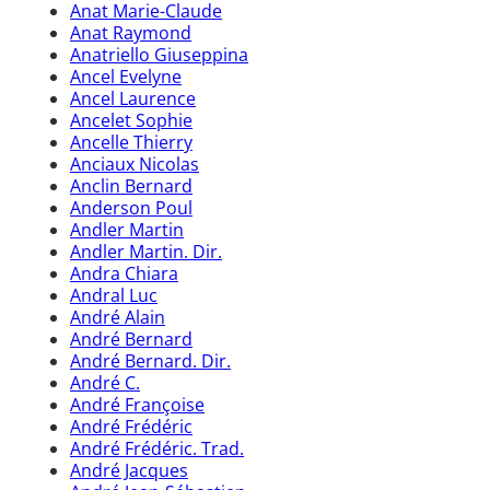
Anat Marie-Claude
Anat Raymond
Anatriello Giuseppina
Ancel Evelyne
Ancel Laurence
Ancelet Sophie
Ancelle Thierry
Anciaux Nicolas
Anclin Bernard
Anderson Poul
Andler Martin
Andler Martin. Dir.
Andra Chiara
Andral Luc
André Alain
André Bernard
André Bernard. Dir.
André C.
André Françoise
André Frédéric
André Frédéric. Trad.
André Jacques