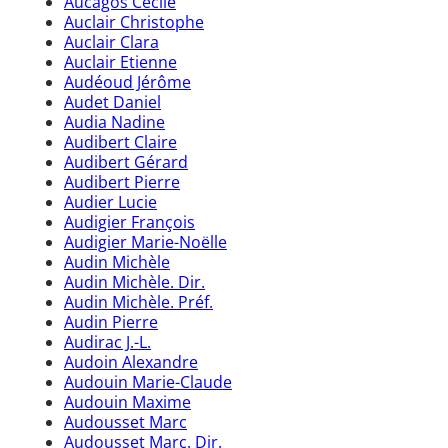
Aucagos Cécile
Auclair Christophe
Auclair Clara
Auclair Etienne
Audéoud Jérôme
Audet Daniel
Audia Nadine
Audibert Claire
Audibert Gérard
Audibert Pierre
Audier Lucie
Audigier François
Audigier Marie-Noëlle
Audin Michèle
Audin Michèle. Dir.
Audin Michèle. Préf.
Audin Pierre
Audirac J.-L.
Audoin Alexandre
Audouin Marie-Claude
Audouin Maxime
Audousset Marc
Audousset Marc. Dir.