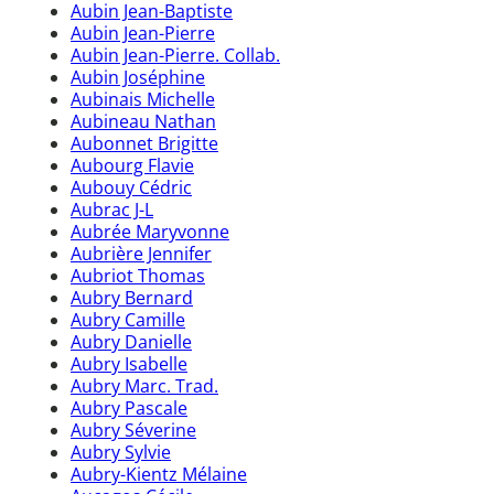
Aubin Jean-Baptiste
Aubin Jean-Pierre
Aubin Jean-Pierre. Collab.
Aubin Joséphine
Aubinais Michelle
Aubineau Nathan
Aubonnet Brigitte
Aubourg Flavie
Aubouy Cédric
Aubrac J-L
Aubrée Maryvonne
Aubrière Jennifer
Aubriot Thomas
Aubry Bernard
Aubry Camille
Aubry Danielle
Aubry Isabelle
Aubry Marc. Trad.
Aubry Pascale
Aubry Séverine
Aubry Sylvie
Aubry-Kientz Mélaine