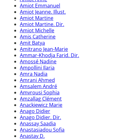
Amiot Emmanuel
Amiot Jeanne. Illust.
Amiot Martine
Amiot Martine. Dir.
Amiot Michelle
Amis Catherine
Amit Batya
Amitrano Jean-Marie
Ammar-Khodja Farid. Dir.
Amossé Nadine
Ampollini Ilaria
Amra Nadia
Amrani Ahmed
Amsalem André
Amvrousi Sophia
Amzallag Clément
Anackiewicz Marie
Anago Didier
Anago Didier. Dir.
Anassay Saadia
Anastasiadou Sofia
Anastay D.