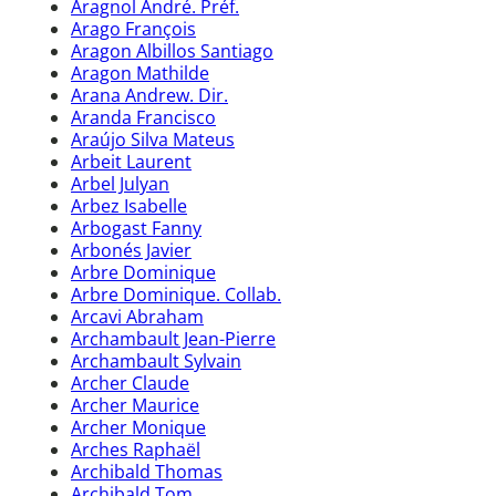
Aragnol André. Préf.
Arago François
Aragon Albillos Santiago
Aragon Mathilde
Arana Andrew. Dir.
Aranda Francisco
Araújo Silva Mateus
Arbeit Laurent
Arbel Julyan
Arbez Isabelle
Arbogast Fanny
Arbonés Javier
Arbre Dominique
Arbre Dominique. Collab.
Arcavi Abraham
Archambault Jean-Pierre
Archambault Sylvain
Archer Claude
Archer Maurice
Archer Monique
Arches Raphaël
Archibald Thomas
Archibald Tom