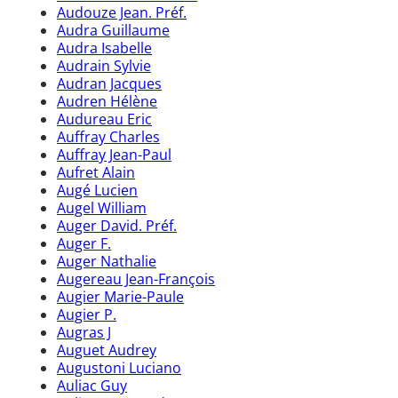
Audouze Jean. Préf.
Audra Guillaume
Audra Isabelle
Audrain Sylvie
Audran Jacques
Audren Hélène
Audureau Eric
Auffray Charles
Auffray Jean-Paul
Aufret Alain
Augé Lucien
Augel William
Auger David. Préf.
Auger F.
Auger Nathalie
Augereau Jean-François
Augier Marie-Paule
Augier P.
Augras J
Auguet Audrey
Augustoni Luciano
Auliac Guy