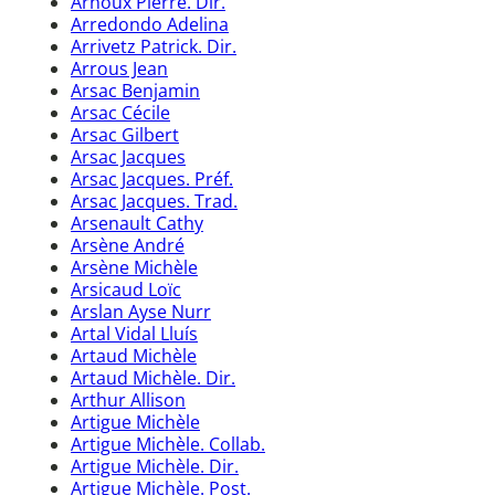
Arnoux Pierre. Dir.
Arredondo Adelina
Arrivetz Patrick. Dir.
Arrous Jean
Arsac Benjamin
Arsac Cécile
Arsac Gilbert
Arsac Jacques
Arsac Jacques. Préf.
Arsac Jacques. Trad.
Arsenault Cathy
Arsène André
Arsène Michèle
Arsicaud Loïc
Arslan Ayse Nurr
Artal Vidal Lluís
Artaud Michèle
Artaud Michèle. Dir.
Arthur Allison
Artigue Michèle
Artigue Michèle. Collab.
Artigue Michèle. Dir.
Artigue Michèle. Post.