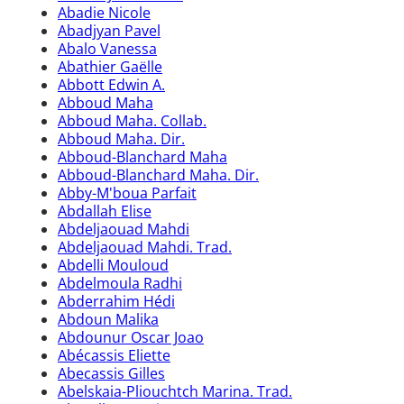
Abadie Nicole
Abadjyan Pavel
Abalo Vanessa
Abathier Gaëlle
Abbott Edwin A.
Abboud Maha
Abboud Maha. Collab.
Abboud Maha. Dir.
Abboud-Blanchard Maha
Abboud-Blanchard Maha. Dir.
Abby-M'boua Parfait
Abdallah Elise
Abdeljaouad Mahdi
Abdeljaouad Mahdi. Trad.
Abdelli Mouloud
Abdelmoula Radhi
Abderrahim Hédi
Abdoun Malika
Abdounur Oscar Joao
Abécassis Eliette
Abecassis Gilles
Abelskaia-Pliouchtch Marina. Trad.