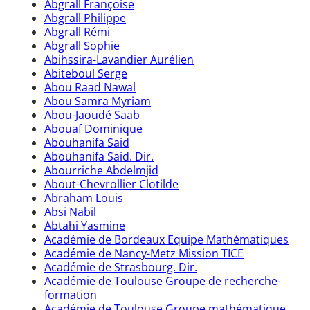
Abgrall Françoise
Abgrall Philippe
Abgrall Rémi
Abgrall Sophie
Abihssira-Lavandier Aurélien
Abiteboul Serge
Abou Raad Nawal
Abou Samra Myriam
Abou-Jaoudé Saab
Abouaf Dominique
Abouhanifa Said
Abouhanifa Said. Dir.
Abourriche Abdelmjid
About-Chevrollier Clotilde
Abraham Louis
Absi Nabil
Abtahi Yasmine
Académie de Bordeaux Equipe Mathématiques
Académie de Nancy-Metz Mission TICE
Académie de Strasbourg. Dir.
Académie de Toulouse Groupe de recherche-
formation
Académie de Toulouse Groupe mathématique