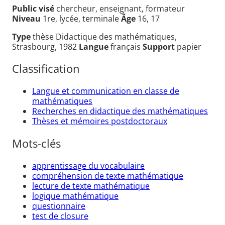
Public visé
chercheur, enseignant, formateur
Niveau
1re, lycée, terminale
Âge
16, 17
Type
thèse Didactique des mathématiques,
Strasbourg, 1982
Langue
français
Support
papier
Classification
Langue et communication en classe de
mathématiques
Recherches en didactique des mathématiques
Thèses et mémoires postdoctoraux
Mots-clés
apprentissage du vocabulaire
compréhension de texte mathématique
lecture de texte mathématique
logique mathématique
questionnaire
test de closure