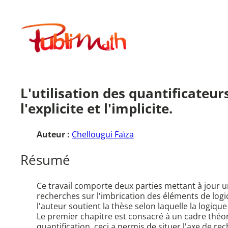
Aller
au
Publimath
contenu
L'utilisation des quantificateur
l'explicite et l'implicite.
Auteur :
Chellougui Faïza
Résumé
Ce travail comporte deux parties mettant à jour un
recherches sur l'imbrication des éléments de lo
l'auteur soutient la thèse selon laquelle la logiqu
Le premier chapitre est consacré à un cadre théo
quantification, ceci a permis de situer l'axe de re