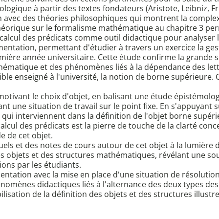
gique à partir des textes fondateurs (Aristote, Leibniz, Fr
on avec des théories philosophiques qui montrent la complex
théorique sur le formalisme mathématique au chapitre 3 pe
calcul des prédicats comme outil didactique pour analyser l
ntation, permettant d'étudier à travers un exercice la gesti
première année universitaire. Cette étude confirme la grande 
hématique et des phénomènes liés à la dépendance des lettr
le enseigné à l'université, la notion de borne supérieure. Ce
 motivant le choix d'objet, en balisant une étude épistémol
nt une situation de travail sur le point fixe. En s'appuyant s
qui interviennent dans la définition de l'objet borne supérie
cul des prédicats est la pierre de touche de la clarté conce
e de cet objet.
els et des notes de cours autour de cet objet à la lumière 
es objets et des structures mathématiques, révélant une sou
ions par les étudiants.
ntation avec la mise en place d'une situation de résolution
mènes didactiques liés à l'alternance des deux types des q
bilisation de la définition des objets et des structures illu