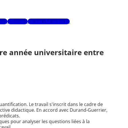
urs
Glossaire
Recherche avancée
ère année universitaire entre
tification. Le travail s'inscrit dans le cadre de
tive didactique. En accord avec Durand-Guerrier,
prédicats.
es pour analyser les questions liées à la
avail.