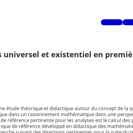
Mots-clés
Aute
s universel et existentiel en premi
e étude théorique et didactique autour du concept de la quan
gique dans un raisonnement mathématique dans une perspec
e de référence pertinente pour les analyses est le calcul des 
rique de référence développé en didactique des mathématiqu
cherche suivant des directions pertinentes pour la suite du tr