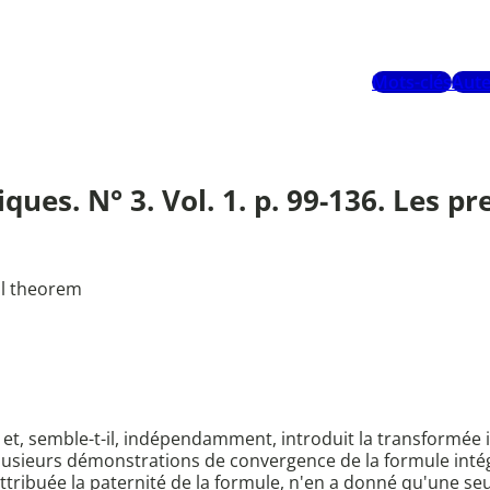
Mots-clés
Aute
ues. N° 3. Vol. 1. p. 99-136. Les p
ral theorem
t, semble-t-il, indépendamment, introduit la transformée in
. Plusieurs démonstrations de convergence de la formule in
attribuée la paternité de la formule, n'en a donné qu'une s