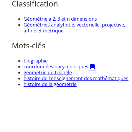
Classification
Géométrie à 2, 3 et n dimensions
Géométries analytique, vectorielle, projective,
affine et métrique
Mots-clés
biographie
coordonnées barycentriques
géométrie du triangle
histoire de l'enseignement des mathématiques
histoire de la géométrie