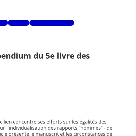
urs
Glossaire
Recherche avancée
pendium du 5e livre des
lien concentre ses efforts sur les égalités des
 sur l'individualisation des rapports "nommés" - de
le présente le manuscrit et les circonstances de