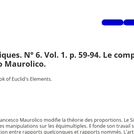
Mots-clés
Aute
ues. N° 6. Vol. 1. p. 59-94. Le com
o Maurolico.
 of Euclid's Elements.
esco Maurolico modifie la théorie des proportions. Le Sici
les manipulations sur les équimultiples. Il fonde son travail
ion entre rapports quelconques et rapports nommés. L'artic