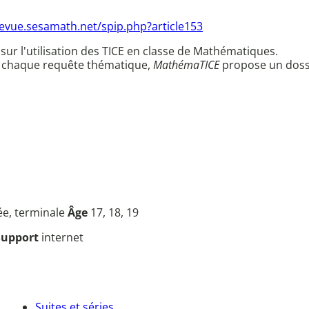
revue.sesamath.net/spip.php?article153
 sur l'utilisation des TICE en classe de Mathématiques.
 A chaque requête thématique,
MathémaTICE
propose un dossie
cée, terminale
Âge
17, 18, 19
Support
internet
Suites et séries