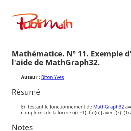
Aller
au
Publimath
contenu
Mathématice. N° 11. Exemple d'
l'aide de MathGraph32.
Auteur :
Biton Yves
Résumé
En testant le fonctionnement de
MathGraph32
av
complexes de la forme u(n+1)=f[u(n)] avec f(z)=(1
Notes