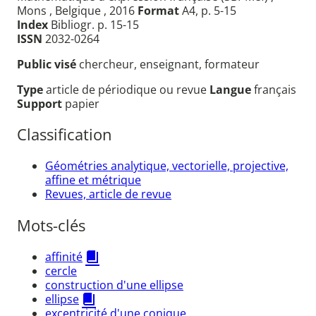
Mons , Belgique , 2016
Format
A4, p. 5-15
Index
Bibliogr. p. 15-15
ISSN
2032-0264
Public visé
chercheur, enseignant, formateur
Type
article de périodique ou revue
Langue
français
Support
papier
Classification
Géométries analytique, vectorielle, projective,
affine et métrique
Revues, article de revue
Mots-clés
affinité
cercle
construction d'une ellipse
ellipse
excentricité d'une conique