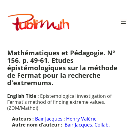
Aller
au
Publimath
contenu
Mathématiques et Pédagogie. N°
156. p. 49-61. Etudes
épistémologiques sur la méthode
de Fermat pour la recherche
d'extremums.
English Title :
Epistemological investigation of
Fermat's method of finding extreme values.
(ZDM/Mathdi)
Auteurs :
Bair Jacques
;
Henry Valérie
Autre nom d'auteur :
Bair Jacques. Collab.