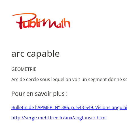
Aller
au
Publimath
contenu
arc capable
GEOMETRIE
Arc de cercle sous lequel on voit un segment donné 
Pour en savoir plus :
Bulletin de l'APMEP. N° 386. p. 543-549. Visions angulai
http://serge.mehl.free.fr/anx/angl_inscr.html