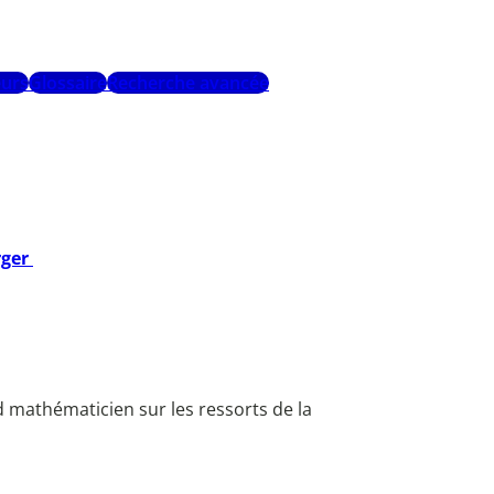
urs
Glossaire
Recherche avancée
rger
mathématicien sur les ressorts de la