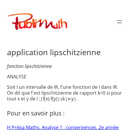
Aller
au
Publimath
contenu
application lipschitzienne
fonction lipschitzienne
ANALYSE
Soit I un intervalle de IR, f une fonction de I dans IR.
On dit que f est lipschitzienne de rapport k>0 si pour
tout x et y de I :|f(x)-f(y)|≤k|x-y|.
Pour en savoir plus :
H Prépa Maths. Analyse 1 : convergences. 2e année