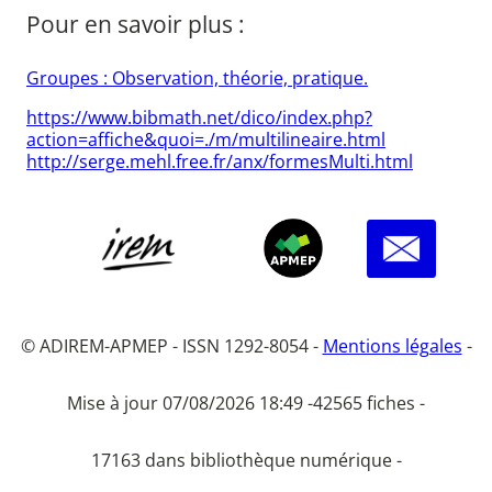
Pour en savoir plus :
Groupes : Observation, théorie, pratique.
https://www.bibmath.net/dico/index.php?
action=affiche&quoi=./m/multilineaire.html
http://serge.mehl.free.fr/anx/formesMulti.html
© ADIREM-APMEP - ISSN 1292-8054 -
Mentions légales
-
Mise à jour 07/08/2026 18:49 -
42565 fiches -
17163 dans bibliothèque numérique -