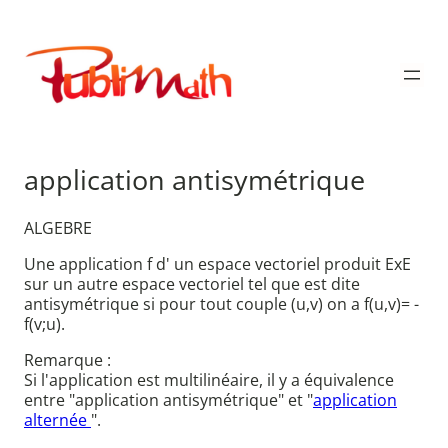
Aller
au
Publimath
contenu
application antisymétrique
ALGEBRE
Une application f d' un espace vectoriel produit ExE
sur un autre espace vectoriel tel que est dite
antisymétrique si pour tout couple (u,v) on a f(u,v)= -
f(v;u).
Remarque :
Si l'application est multilinéaire, il y a équivalence
entre "application antisymétrique" et "
application
alternée
".