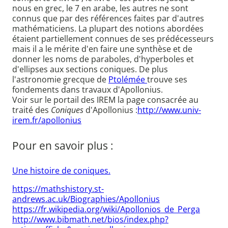
nous en grec, le 7 en arabe, les autres ne sont
connus que par des références faites par d'autres
mathématiciens. La plupart des notions abordées
étaient partiellement connues de ses prédécesseurs
mais il a le mérite d'en faire une synthèse et de
donner les noms de paraboles, d'hyperboles et
d'ellipses aux sections coniques. De plus
l'astronomie grecque de
Ptolémée
trouve ses
fondements dans travaux d'Apollonius.
Voir sur le portail des IREM la page consacrée au
traité des
Coniques
d'Apollonius :
http://www.univ-
irem.fr/apollonius
Pour en savoir plus :
Une histoire de coniques.
https://mathshistory.st-
andrews.ac.uk/Biographies/Apollonius
https://fr.wikipedia.org/wiki/Apollonios_de_Perga
http://www.bibmath.net/bios/index.php?