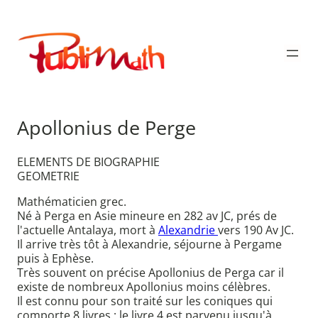
Aller
au
Publimath
contenu
Apollonius de Perge
ELEMENTS DE BIOGRAPHIE
GEOMETRIE
Mathématicien grec.
Né à Perga en Asie mineure en 282 av JC, prés de
l'actuelle Antalaya, mort à
Alexandrie
vers 190 Av JC.
Il arrive très tôt à Alexandrie, séjourne à Pergame
puis à Ephèse.
Très souvent on précise Apollonius de Perga car il
existe de nombreux Apollonius moins célèbres.
Il est connu pour son traité sur les coniques qui
comporte 8 livres ; le livre 4 est parvenu jusqu'à