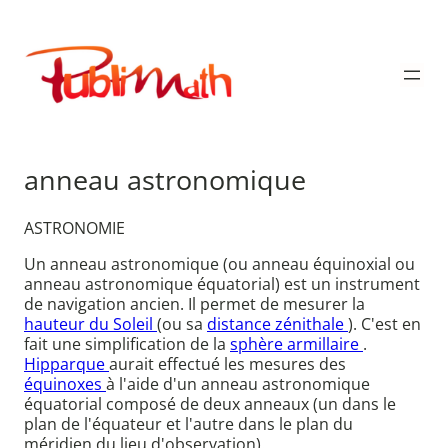
Aller
au
Publimath
contenu
anneau astronomique
ASTRONOMIE
Un anneau astronomique (ou anneau équinoxial ou
anneau astronomique équatorial) est un instrument
de navigation ancien. Il permet de mesurer la
hauteur du Soleil
(ou sa
distance zénithale
). C'est en
fait une simplification de la
sphère armillaire
.
Hipparque
aurait effectué les mesures des
équinoxes
à l'aide d'un anneau astronomique
équatorial composé de deux anneaux (un dans le
plan de l'équateur et l'autre dans le plan du
méridien du lieu d'observation).