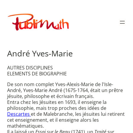
Aller
au
Publimath
contenu
André Yves-Marie
AUTRES DISCIPLINES
ELEMENTS DE BIOGRAPHIE
De son nom complet Yves-Alexis-Marie de l'Isle-
André, Yves-Marie André (1675-1764, était un prêtre
jésuite, philosophe et écrivain français.
Entra chez les Jésuites en 1693, il enseigne la
philosophie, mais trop proches des idées de
Descartes
et de Malebranche, les jésuites lui retirent
cet enseignement, et il enseigne alors les
mathématiques.
Il a laissé un
Essai sur le Beau
(1741), un
Traité sur