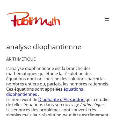
Aller
au
Publimath
contenu
analyse diophantienne
ARITHMETIQUE
L'analyse diophantienne est la branche des
mathématiques qui étudie la résolution des
équations dont on cherche des solutions parmi les
nombres entiers ou, parfois, les nombres rationnels.
Ces équations sont appelées
équations
diophantiennes
.
Le nom vient de
Diophante d'Alexandrie
qui a étudié
de telles équations dans son ouvrage
Arithmétiques
.
Les énoncés des problèmes sont souvent très
simples mais leur résolution peut être extrêmement