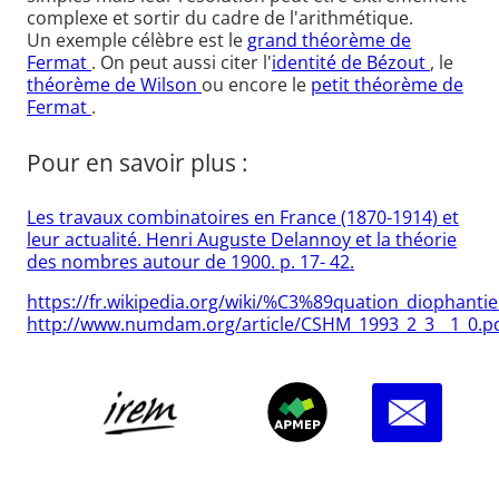
complexe et sortir du cadre de l'arithmétique.
Un exemple célèbre est le
grand théorème de
Fermat
. On peut aussi citer l'
identité de Bézout
, le
théorème de Wilson
ou encore le
petit théorème de
Fermat
.
Pour en savoir plus :
Les travaux combinatoires en France (1870-1914) et
leur actualité. Henri Auguste Delannoy et la théorie
des nombres autour de 1900. p. 17- 42.
https://fr.wikipedia.org/wiki/%C3%89quation_diophanti
http://www.numdam.org/article/CSHM_1993_2_3__1_0.p