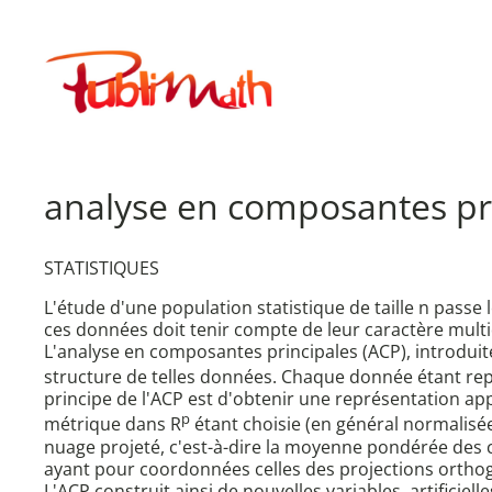
Aller
au
Publimath
contenu
analyse en composantes pr
STATISTIQUES
L'étude d'une population statistique de taille n passe
ces données doit tenir compte de leur caractère multi
L'analyse en composantes principales (ACP), introduit
structure de telles données. Chaque donnée étant re
principe de l'ACP est d'obtenir une représentation a
p
métrique dans R
étant choisie (en général normalisée 
nuage projeté, c'est-à-dire la moyenne pondérée des c
ayant pour coordonnées celles des projections orthog
L'ACP construit ainsi de nouvelles variables, artificiel