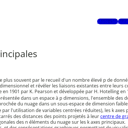
Mots-clés
Aute
incipales
 le plus souvent par le recueil d'un nombre élevé p de donn
dimensionnel et révéler les liaisons existantes entre leurs
e en 1901 par K. Pearson et développée par H. Hotelling en
présentée dans un espace à p dimensions, l'ensemble des 
pprochée du nuage dans un sous-espace de dimension faible k
par l'utilisation de variables centrées réduites), les k axes
arrés des distances des points projetés à leur
centre de gr
onales des n éléments du nuage sur les k axes principaux.
les, et des représentations graphiques permettant de visualise