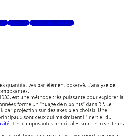
urs
Glossaire
Recherche avancée
ées quantitatives par élément observé. L'analyse de
 composantes.
 1933, est une méthode très puissante pour explorer la
p
données forme un "nuage de n points" dans R
. Le
 par projection sur des axes bien choisis. Une
 principaux sont ceux qui maximisent l'"inertie" du
avité
. Les composantes principales sont les n vecteurs
r les relations entre variables, ainsi que l'existence