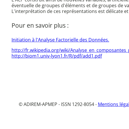
éventuelle de groupes d'éléments et de groupes de va
L'interprétation de ces représentations est délicate 
Pour en savoir plus :
Initiation à l'Analyse Factorielle des Données.
http://fr.wikipedia.org/wiki/Analyse_en_composantes_
http://biom1.univ-lyon1.fr/R/pdf/add1.pdf
© ADIREM-APMEP - ISSN 1292-8054 -
Mentions léga