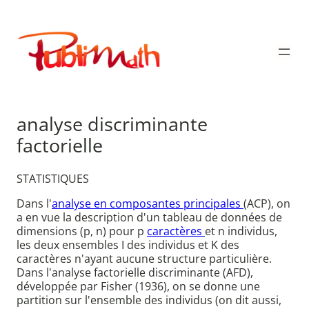
Aller
au
Publimath
contenu
analyse discriminante
factorielle
STATISTIQUES
Dans l'
analyse en composantes principales
(ACP), on
a en vue la description d'un tableau de données de
dimensions (p, n) pour p
caractères
et n individus,
les deux ensembles I des individus et K des
caractères n'ayant aucune structure particulière.
Dans l'analyse factorielle discriminante (AFD),
développée par Fisher (1936), on se donne une
partition sur l'ensemble des individus (on dit aussi,