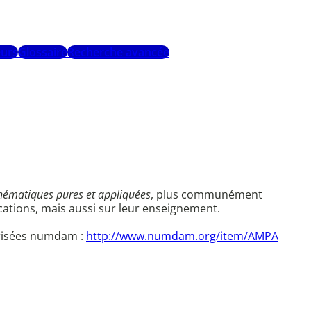
urs
Glossaire
Recherche avancée
ématiques pures et appliquées
, plus communément
cations, mais aussi sur leur enseignement.
érisées numdam :
http://www.numdam.org/item/AMPA